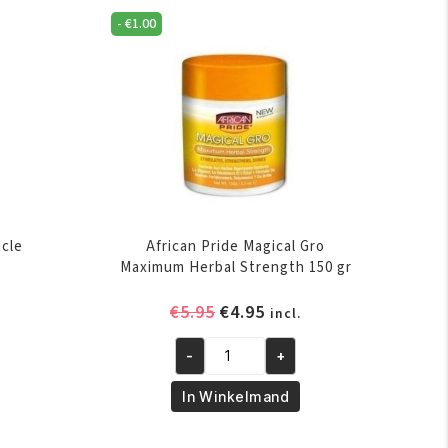
-
€
1.00
acle
African Pride Magical Gro
Maximum Herbal Strength 150 gr
elijke
ige
Oorspronkelijke
Huidige
€
5.95
€
4.95
incl.
prijs
prijs
was:
is:
-
+
African
.
€5.95.
€4.95.
Pride
In Winkelmand
Magical
Gro