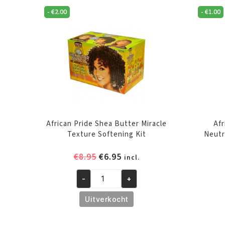
-
€
2.00
-
€
1.00
African Pride Shea Butter Miracle
Afr
Texture Softening Kit
Neutr
Oorspronkelijke
Huidige
€
8.95
€
6.95
incl.
prijs
prijs
was:
is:
-
+
African
€8.95.
€6.95.
Pride
Uitverkocht
Shea
Butter