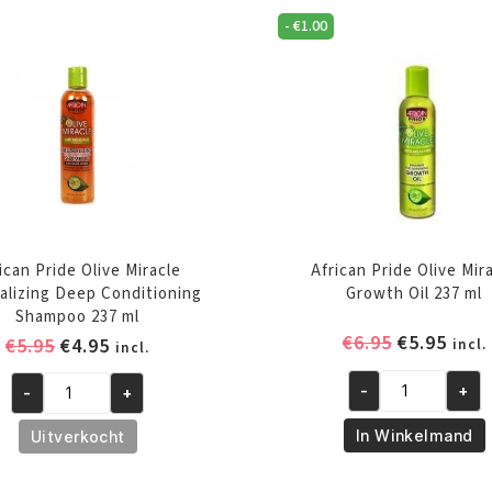
-
€
1.00
ican Pride Olive Miracle
African Pride Olive Mir
alizing Deep Conditioning
Growth Oil 237 ml
Shampoo 237 ml
Oorspronk
Huid
€
6.95
€
5.95
Oorspronkelijke
Huidige
€
5.95
€
4.95
incl.
incl.
prijs
prijs
prijs
prijs
was:
is:
-
+
-
+
was:
is:
African
African
€6.95.
€5.95
€5.95.
€4.95.
Pride
Pride
In Winkelmand
Uitverkocht
Olive
Olive
Miracle
Miracle