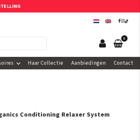
STELLING
0
soires
Haar Collectie
Aanbiedingen
Contact
rganics Conditioning Relaxer System