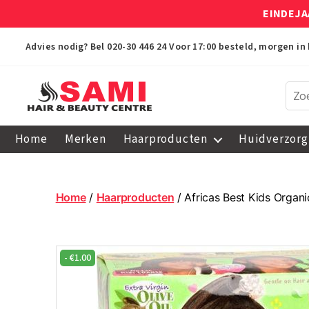
EINDEJA
Advies nodig? Bel
020-30 446 24
Voor 17:00 besteld, morgen in 
Sami
Afro
Home
Merken
Haarproducten
Huidverzorg
Hair
&
Beauty
Centre
Home
/
Haarproducten
/ Africas Best Kids Organ
-
€
1.00