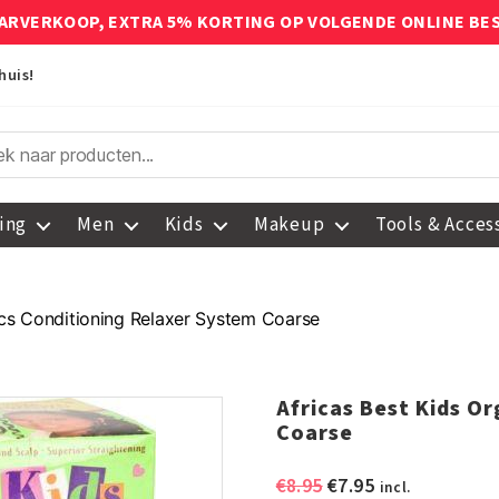
ARVERKOOP, EXTRA 5% KORTING OP VOLGENDE ONLINE BE
huis!
ing
Men
Kids
Makeup
Tools & Acces
ics Conditioning Relaxer System Coarse
Africas Best Kids O
Coarse
Oorspronkelijke
Huidige
€
8.95
€
7.95
incl.