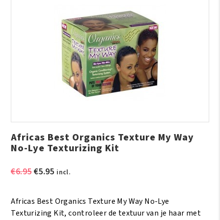
Africas Best Organics Texture My Way
No-Lye Texturizing Kit
Oorspronkelijke
Huidige
€
6.95
€
5.95
incl.
prijs
prijs
was:
is:
Africas Best Organics Texture My Way No-Lye
€6.95.
€5.95.
Texturizing Kit, controleer de textuur van je haar met