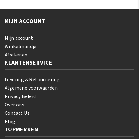
Conditioning
Relaxer
Relaxer
Regular
System
aantal
MIJN ACCOUNT
Regular
aantal
Mijn account
Winkelmandje
Afrekenen
KLANTENSERVICE
Levering & Retournering
Algemene voorwaarden
Privacy Beleid
Over ons
Contact Us
Blog
TOPMERKEN