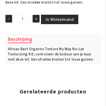
deze kit. Van strakke krullen tot losse golven.
-
+
In Winkelmand
Africas
Best
Organics
Texture
Beschrijving
My
Way
Africas Best Organics Texture My Way No-Lye
No-
Lye
Texturizing Kit, controleer de textuur van je haar
Texturizing
met deze kit. Van strakke krullen tot losse golven.
Kit
aantal
Gerelateerde producten