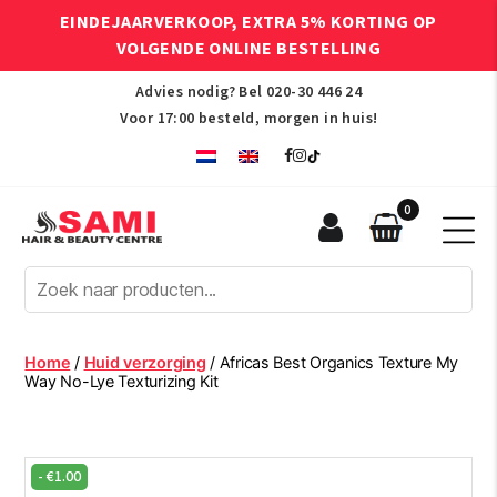
EINDEJAARVERKOOP, EXTRA 5% KORTING OP
VOLGENDE ONLINE BESTELLING
Advies nodig? Bel
020-30 446 24
Voor 17:00 besteld, morgen in huis!
0
Sami
Afro
Hair
&
Beauty
Home
/
Huid verzorging
/ Africas Best Organics Texture My
Centre
Way No-Lye Texturizing Kit
-
€
1.00