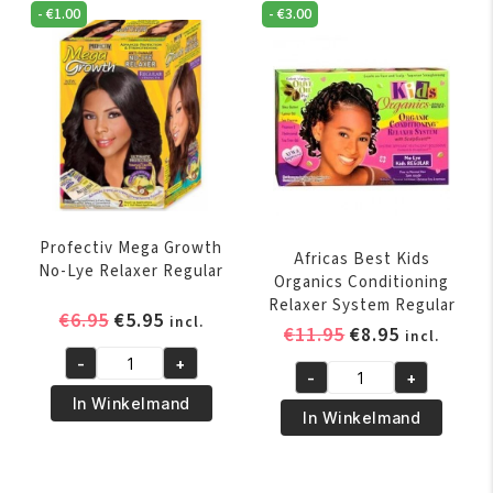
Regular
-
€
1.00
-
€
3.00
aantal
Profectiv Mega Growth
Africas Best Kids
No-Lye Relaxer Regular
Organics Conditioning
Relaxer System Regular
Oorspronkelijke
Huidige
€
6.95
€
5.95
incl.
Oorspronkelijk
Huidige
€
11.95
€
8.95
incl.
prijs
prijs
prijs
prijs
-
+
was:
is:
Profectiv
-
+
was:
is:
Africas
€6.95.
€5.95.
Mega
In Winkelmand
€11.95.
€8.95.
Best
In Winkelmand
Growth
Kids
No-
Organics
Lye