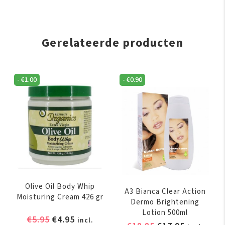
Gerelateerde producten
-
€
1.00
-
€
0.90
Olive Oil Body Whip
A3 Bianca Clear Action
Moisturing Cream 426 gr
Dermo Brightening
Lotion 500ml
Oorspronkelijke
Huidige
€
5.95
€
4.95
incl.