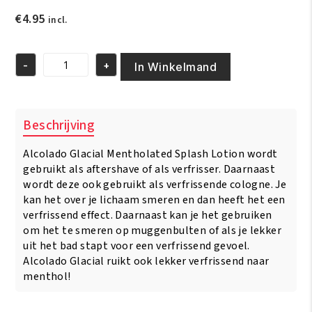
€
4.95
incl.
-
+
In Winkelmand
Alcolade
Glacial
Refreshing
250
Beschrijving
ml
aantal
Alcolado Glacial Mentholated Splash Lotion wordt
gebruikt als aftershave of als verfrisser. Daarnaast
wordt deze ook gebruikt als verfrissende cologne. Je
kan het over je lichaam smeren en dan heeft het een
verfrissend effect. Daarnaast kan je het gebruiken
om het te smeren op muggenbulten of als je lekker
uit het bad stapt voor een verfrissend gevoel.
Alcolado Glacial ruikt ook lekker verfrissend naar
menthol!