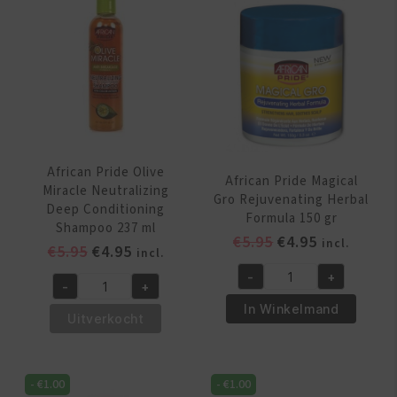
African Pride Olive
African Pride Magical
Miracle Neutralizing
Gro Rejuvenating Herbal
Deep Conditioning
Formula 150 gr
Shampoo 237 ml
Oorspronkelijk
Huidige
€
5.95
€
4.95
incl.
Oorspronkelijke
Huidige
€
5.95
€
4.95
incl.
prijs
prijs
prijs
prijs
-
+
was:
is:
African
-
+
was:
is:
African
€5.95.
€4.95.
Pride
In Winkelmand
€5.95.
€4.95.
Pride
Uitverkocht
Magical
Olive
Gro
Miracle
Rejuvenating
Neutralizing
-
€
1.00
-
€
1.00
Herbal