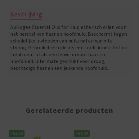
Oils
for
Beschrijving
Hair
125
ApHogee Essenial Oils for Hair, etherisch olien voor
ml
aantal
het herstel van haar en hoofdhuid. Beschermt tegen
schadelijke invloeden van buitenaf en warmte
styling. Gebruik deze olie als een traditionele hot oil
treatment of als een leave-in voor haar en
hoofdhuid. Uitermate geschikt voor droog,
beschadigd haar en een jeukende hoofdhuid.
Gerelateerde producten
-
€
1.00
-
€
1.00