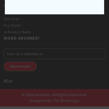
Adore
Africa’s Best
Afro love
Eco Styler
Johnson’s Baby
WORD ABONNEE!
© 2026 Samihair. All Rights Reserved.
Designed By
The Webdesign