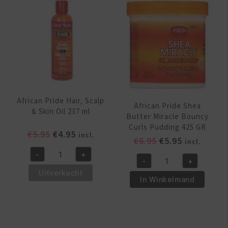
Deep
Formula
Conditioning
150
Shampoo
gr
237
aantal
ml
aantal
African Pride Hair, Scalp
African Pride Shea
& Skin Oil 237 ml
Butter Miracle Bouncy
Curls Pudding 425 GR
Oorspronkelijke
Huidige
€
5.95
€
4.95
incl.
Oorspronkelijk
Huidige
€
6.95
€
5.95
incl.
prijs
prijs
prijs
prijs
-
+
was:
is:
African
-
+
was:
is:
African
€5.95.
€4.95.
Pride
Uitverkocht
€6.95.
€5.95.
Pride
In Winkelmand
Hair,
Shea
Scalp
Butter
&
Miracle
Skin
Bouncy