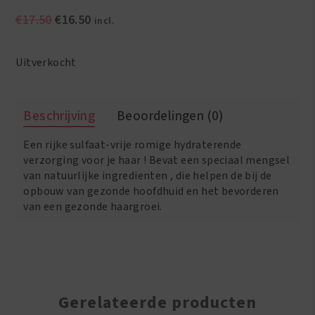
Oorspronkelijke
Huidige
€
17.50
€
16.50
incl.
prijs
prijs
was:
is:
Uitverkocht
€17.50.
€16.50.
Beschrijving
Beoordelingen (0)
Een rijke sulfaat-vrije romige hydraterende
verzorging voor je haar ! Bevat een speciaal mengsel
van natuurlijke ingredienten , die helpen de bij de
opbouw van gezonde hoofdhuid en het bevorderen
van een gezonde haargroei.
Gerelateerde producten