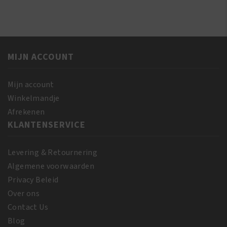
Butter
Growth
Miracle
Stimulator
Bouncy
200
Curls
ml
Pudding
MIJN ACCOUNT
aantal
425
GR
Mijn account
aantal
Winkelmandje
Afrekenen
KLANTENSERVICE
Levering & Retournering
Algemene voorwaarden
Privacy Beleid
Over ons
Contact Us
Blog