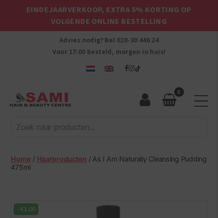
EINDEJAARVERKOOP, EXTRA 5% KORTING OP
VOLGENDE ONLINE BESTELLING
Advies nodig? Bel
020-30 446 24
Voor 17:00 besteld, morgen in huis!
0
Sami
Afro
Hair
&
Beauty
Home
/
Haarproducten
/ As I Am Naturally Cleansing Pudding
Centre
475ml
-
€
1.00