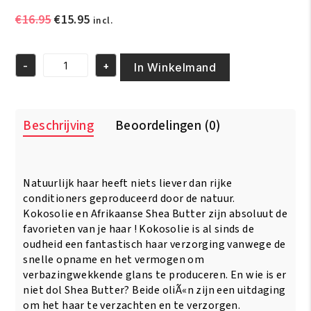
Oorspronkelijke
Huidige
€
16.95
€
15.95
incl.
prijs
prijs
was:
is:
-
+
€16.95.
€15.95.
In Winkelmand
As
I
Am
Naturally
Beschrijving
Beoordelingen (0)
CocoShea
Spray
4oz/
120ml
aantal
Natuurlijk haar heeft niets liever dan rijke
conditioners geproduceerd door de natuur.
Kokosolie en Afrikaanse Shea Butter zijn absoluut de
favorieten van je haar ! Kokosolie is al sinds de
oudheid een fantastisch haar verzorging vanwege de
snelle opname en het vermogen om
verbazingwekkende glans te produceren. En wie is er
niet dol Shea Butter? Beide oliÃ«n zijn een uitdaging
om het haar te verzachten en te verzorgen.