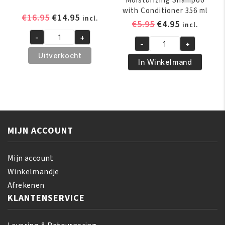
Moisturizing Shampoo
with Conditioner 356 ml
Oorspronkelijke
Huidige
€
16.95
€
14.95
incl.
Oorspronkelijk
Huidige
€
5.95
€
4.95
incl.
prijs
prijs
prijs
prijs
-
+
was:
is:
A3
-
+
was:
is:
Africas
€16.95.
€14.95.
Revita
Uitverkocht
€5.95.
€4.95.
Best
In Winkelmand
Hair
Moisturizing
Growth
Shampoo
Stimulator
with
200
Conditioner
ml
356
aantal
MIJN ACCOUNT
ml
aantal
Mijn account
Winkelmandje
Afrekenen
KLANTENSERVICE