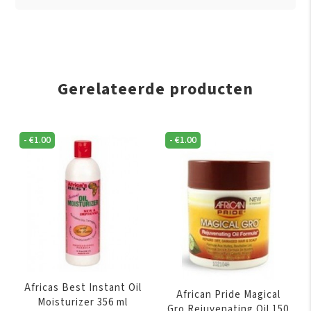
Gerelateerde producten
-
€
1.00
-
€
1.00
Africas Best Instant Oil
African Pride Magical
Moisturizer 356 ml
Gro Rejuvenating Oil 150