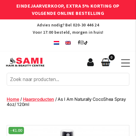
EINDEJAARVERKOOP, EXTRA 5% KORTING OP
VOLGENDE ONLINE BESTELLING
Advies nodig? Bel
020-30 446 24
Voor 17:00 besteld, morgen in huis!
0
Sami
Afro
Hair
&
Beauty
Home
/
Haarproducten
/ As I Am Naturally CocoShea Spray
Centre
4oz/ 120ml
-
€
1.00