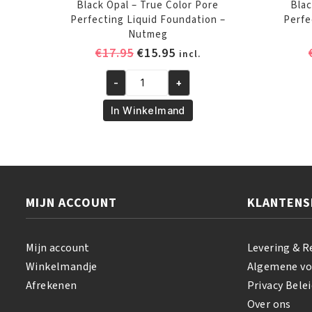
Black Opal – True Color Pore
Blac
Perfecting Liquid Foundation –
Perfe
Nutmeg
Oorspronkelijke
Huidige
€
17.95
€
15.95
incl.
prijs
prijs
-
+
was:
is:
Black
€17.95.
€15.95.
Opal
In Winkelmand
-
True
Color
Pore
Perfecting
MIJN ACCOUNT
KLANTENS
Liquid
Foundation
-
Mijn account
Levering & R
Nutmeg
Winkelmandje
Algemene v
aantal
Afrekenen
Privacy Belei
Over ons