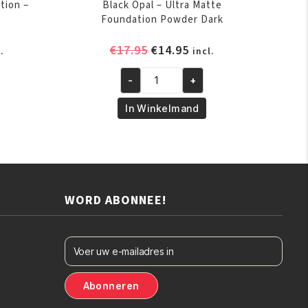
tion –
Black Opal – Ultra Matte
Foundation Powder Dark
elijke
dige
Oorspronkelijke
Huidige
€
17.95
€
14.95
.
incl.
s
prijs
prijs
was:
is:
-
+
Black
.95.
€17.95.
€14.95.
Opal
In Winkelmand
-
Ultra
Matte
Foundation
Powder
WORD ABONNEE!
Dark
aantal