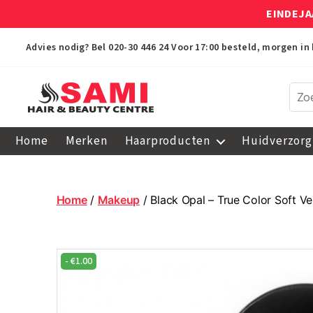
EINDEJA
Advies nodig? Bel
020-30 446 24
Voor 17:00 besteld, morgen in 
Sami
Afro
Home
Merken
Haarproducten
Huidverzorg
Hair
&
Beauty
Centre
Home
/
Makeup
/ Black Opal – True Color Soft Ve
-
€
1.00