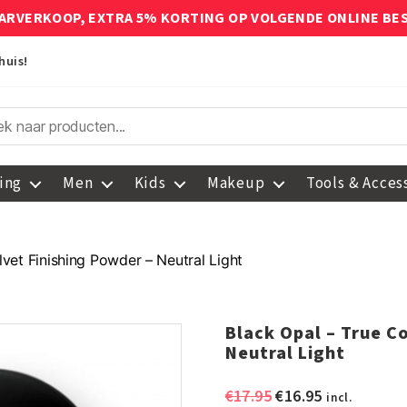
ARVERKOOP, EXTRA 5% KORTING OP VOLGENDE ONLINE BE
huis!
ing
Men
Kids
Makeup
Tools & Acces
lvet Finishing Powder – Neutral Light
Black Opal – True C
Neutral Light
Oorspronkelijke
Huidige
€
17.95
€
16.95
incl.