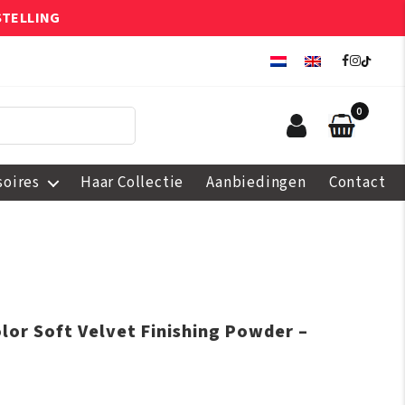
STELLING
0
soires
Haar Collectie
Aanbiedingen
Contact
olor Soft Velvet Finishing Powder –