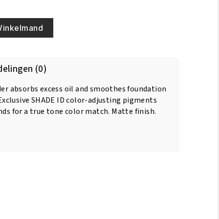
Winkelmand
elingen (0)
wder absorbs excess oil and smoothes foundation
. Exclusive SHADE ID color-adjusting pigments
nds for a true tone color match. Matte finish.