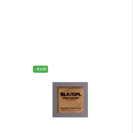
-
€
3.00