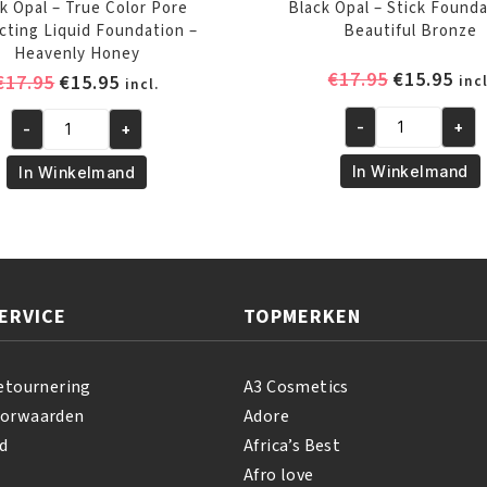
k Opal – True Color Pore
Black Opal – Stick Founda
cting Liquid Foundation –
Beautiful Bronze
Heavenly Honey
Oorspronk
Hui
€
17.95
€
15.95
Oorspronkelijke
Huidige
€
17.95
€
15.95
incl
incl.
prijs
prij
prijs
prijs
was:
is:
-
+
-
+
was:
is:
Black
Black
€17.95.
€15
€17.95.
€15.95.
Opal
Opal
In Winkelmand
In Winkelmand
-
-
Stick
True
Foundation
Color
-
Pore
Beautiful
Perfecting
ERVICE
TOPMERKEN
Bronze
Liquid
aantal
Foundation
-
etournering
A3 Cosmetics
Heavenly
oorwaarden
Adore
Honey
d
Africa’s Best
aantal
Afro love