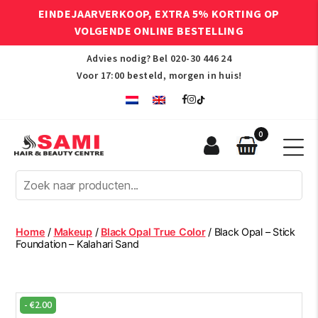
EINDEJAARVERKOOP, EXTRA 5% KORTING OP
VOLGENDE ONLINE BESTELLING
Advies nodig? Bel
020-30 446 24
Voor 17:00 besteld, morgen in huis!
0
Sami
Afro
Hair
&
Beauty
Home
/
Makeup
/
Black Opal True Color
/ Black Opal – Stick
Centre
Foundation – Kalahari Sand
-
€
2.00