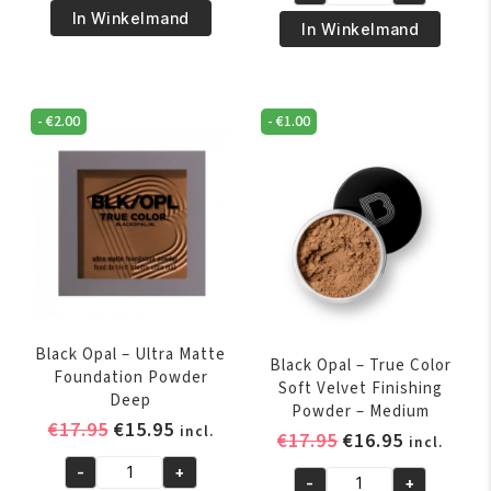
Black
€17.95.
€15.95.
Opal
In Winkelmand
€17.95.
€16.95.
Opal
In Winkelmand
-
-
Stick
True
Foundation
Color
-
-
€
2.00
-
€
1.00
Soft
Beautiful
Velvet
Bronze
Finishing
aantal
Powder
-
Neutral
Light
aantal
Black Opal – Ultra Matte
Black Opal – True Color
Foundation Powder
Soft Velvet Finishing
Deep
Powder – Medium
Oorspronkelijke
Huidige
€
17.95
€
15.95
incl.
Oorspronkelijk
Huidige
€
17.95
€
16.95
incl.
prijs
prijs
prijs
prijs
-
+
was:
is:
Black
-
+