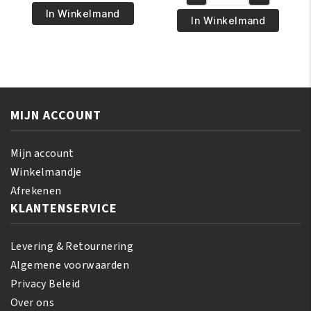
was:
is:
Black
€17.95.
€15.95.
Opal
In Winkelmand
€17.95.
€16.95.
Opal
In Winkelmand
-
-
Ultra
True
Matte
Color
Foundation
Soft
Powder
Velvet
Deep
MIJN ACCOUNT
Finishing
aantal
Powder
-
Mijn account
Medium
Winkelmandje
aantal
Afrekenen
KLANTENSERVICE
Levering & Retournering
Algemene voorwaarden
Privacy Beleid
Over ons