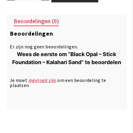
Opal
-
Stick
Beoordelingen (0)
Foundation
-
Beoordelingen
Kalahari
Sand
aantal
Er zijn nog geen beoordelingen.
Wees de eerste om “Black Opal – Stick
Foundation – Kalahari Sand” te beoordelen
Je moet
ingelogd zijn
om een beoordeling te
plaatsen.