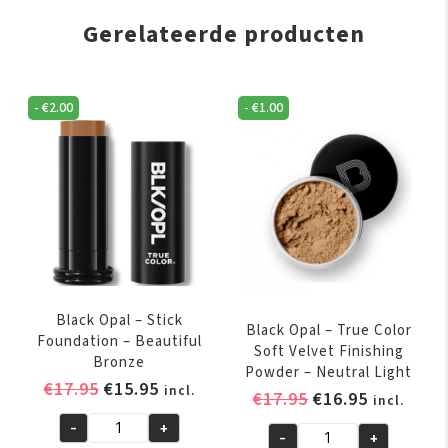
Gerelateerde producten
-
€
2.00
-
€
1.00
Black Opal – Stick
Black Opal – True Color
Foundation – Beautiful
Soft Velvet Finishing
Bronze
Powder – Neutral Light
Oorspronkelijke
Huidige
€
17.95
€
15.95
incl.
Oorspronkelijk
Huidige
€
17.95
€
16.95
incl.
prijs
prijs
prijs
prijs
-
+
was:
is:
Black
-
+
was:
is: