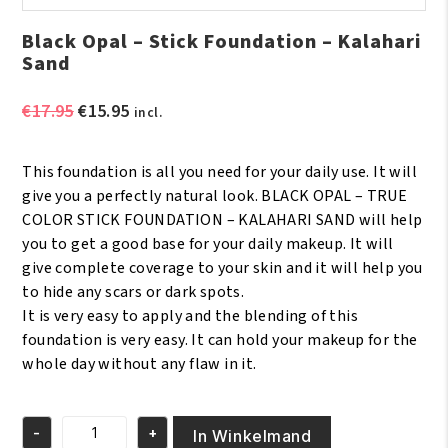
Black Opal – Stick Foundation – Kalahari
Sand
Oorspronkelijke
Huidige
€
17.95
€
15.95
incl.
prijs
prijs
was:
is:
This foundation is all you need for your daily use. It will
€17.95.
€15.95.
give you a perfectly natural look. BLACK OPAL – TRUE
COLOR STICK FOUNDATION – KALAHARI SAND will help
you to get a good base for your daily makeup. It will
give complete coverage to your skin and it will help you
to hide any scars or dark spots.
It is very easy to apply and the blending of this
foundation is very easy. It can hold your makeup for the
whole day without any flaw in it.
-
+
In Winkelmand
Black