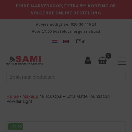
EINDEJAARVERKOOP, EXTRA 5% KORTING OP
VOLGENDE ONLINE BESTELLING
Advies nodig? Bel
020-30 446 24
Voor 17:00 besteld, morgen in huis!
0
Sami
Afro
Hair
&
Beauty
Home
/
Makeup
/ Black Opal – Ultra Matte Foundation
Centre
Powder Light
-
€
2.00