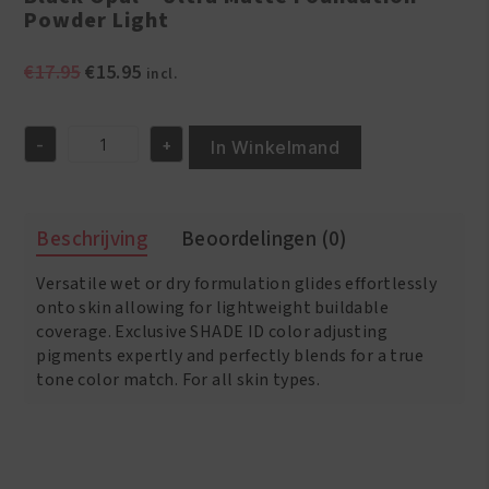
Powder Light
Oorspronkelijke
Huidige
€
17.95
€
15.95
incl.
prijs
prijs
was:
is:
-
+
€17.95.
€15.95.
In Winkelmand
Black
Opal
-
Ultra
Beschrijving
Beoordelingen (0)
Matte
Foundation
Versatile wet or dry formulation glides effortlessly
Powder
Light
onto skin allowing for lightweight buildable
aantal
coverage. Exclusive SHADE ID color adjusting
pigments expertly and perfectly blends for a true
tone color match. For all skin types.