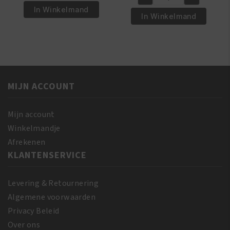
was:
is:
Black
€17.95.
€15.95.
Opal
In Winkelmand
€17.95.
€15.95.
Opal
In Winkelmand
-
-
Stick
Stick
Foundation
Foundation
-
-
Hazelnut
Rich
aantal
MIJN ACCOUNT
Caramel
aantal
Mijn account
Winkelmandje
Afrekenen
KLANTENSERVICE
Levering & Retournering
Algemene voorwaarden
Privacy Beleid
Over ons