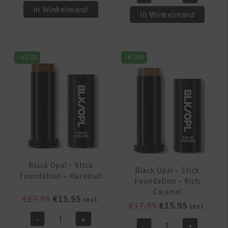
was:
is:
Black
€17.95.
€15.95.
Opal
In Winkelmand
€17.95.
€15.95.
Opal
In Winkelmand
-
-
Stick
Invisible
Foundation
Oil
-
-
€
2.00
-
€
2.00
Blocking
Beautiful
Compact
Bronze
Powder
aantal
aantal
Black Opal – Stick
Black Opal – Stick
Foundation – Hazelnut
Foundation – Rich
Caramel
Oorspronkelijke
Huidige
€
17.95
€
15.95
incl.
Oorspronkelijk
Huidige
€
17.95
€
15.95
incl.
prijs
prijs
prijs
prijs
-
+
was:
is:
Black
-
+