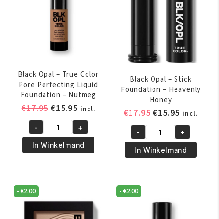
Black Opal – True Color
Black Opal – Stick
Pore Perfecting Liquid
Foundation – Heavenly
Foundation – Nutmeg
Honey
Oorspronkelijke
Huidige
€
17.95
€
15.95
incl.
Oorspronkelijk
Huidige
€
17.95
€
15.95
incl.
prijs
prijs
prijs
prijs
-
+
was:
is:
Black
-
+
was:
is:
Black
€17.95.
€15.95.
Opal
In Winkelmand
€17.95.
€15.95.
Opal
In Winkelmand
-
-
True
Stick
Color
Foundation
Pore
-
€
2.00
-
€
2.00
-
Perfecting
Heavenly
Liquid