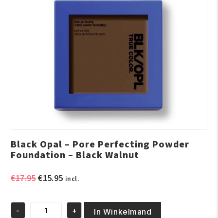
Black Opal – Pore Perfecting Powder
Foundation – Black Walnut
Oorspronkelijke
Huidige
€
17.95
€
15.95
incl.
prijs
prijs
was:
is:
-
+
€17.95.
€15.95.
In Winkelmand
Black