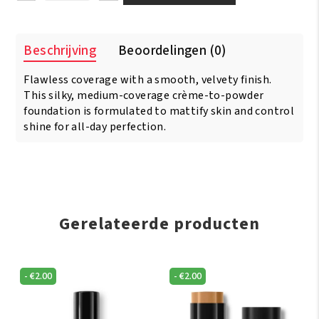
Opal
–
Pore
Beschrijving
Beoordelingen (0)
Perfecting
Powder
Flawless coverage with a smooth, velvety finish.
Foundation
-
This silky, medium-coverage crème-to-powder
Black
foundation is formulated to mattify skin and control
Walnut
shine for all-day perfection.
aantal
Gerelateerde producten
-
€
2.00
-
€
2.00