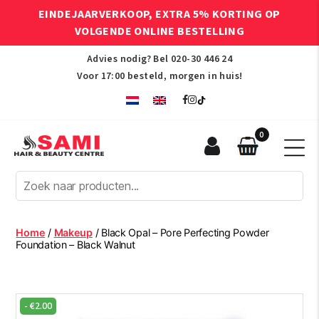
EINDEJAARVERKOOP, EXTRA 5% KORTING OP
VOLGENDE ONLINE BESTELLING
Advies nodig? Bel
020-30 446 24
Voor 17:00 besteld, morgen in huis!
0
Sami
Afro
Hair
&
Beauty
Home
/
Makeup
/ Black Opal – Pore Perfecting Powder
Centre
Foundation – Black Walnut
-
€
2.00