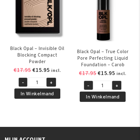
Honey
Foundation
aantal
-
Nutmeg
aantal
Black Opal – Invisible Oil
Black Opal – True Color
Blocking Compact
Pore Perfecting Liquid
Powder
Foundation – Carob
Oorspronkelijke
Huidige
€
17.95
€
15.95
incl.
Oorspronkelijk
Huidige
€
17.95
€
15.95
incl.
prijs
prijs
prijs
prijs
-
+
was:
is:
Black
-
+
was:
is:
Black
€17.95.
€15.95.
Opal
In Winkelmand
€17.95.
€15.95.
Opal
In Winkelmand
-
-
Invisible
True
Oil
Color
Blocking
Pore
Compact
Perfecting
Powder
MIJN ACCOUNT