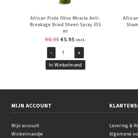
African Pride Olive Miracle Anti-
African
Breakage Braid Sheen Spray 355
Sham
ml
Oorspronkelijke
Huidige
€
6.95
€
5.95
incl.
prijs
prijs
-
+
was:
is:
African
€6.95.
€5.95.
Pride
In Winkelmand
Olive
Miracle
Anti-
Breakage
Braid
MIJN ACCOUNT
KLANTENS
Sheen
Spray
355
Mijn account
Levering & R
ml
Winkelmandje
Algemene v
aantal