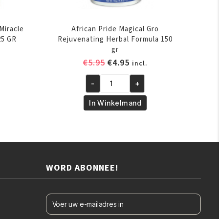
Miracle
African Pride Magical Gro
25 GR
Rejuvenating Herbal Formula 150
gr
elijke
ige
Oorspronkelijke
Huidige
€
5.95
€
4.95
incl.
prijs
prijs
-
+
was:
is:
African
.
€5.95.
€4.95.
Pride
In Winkelmand
Magical
Gro
Rejuvenating
Herbal
Formula
WORD ABONNEE!
150
gr
aantal