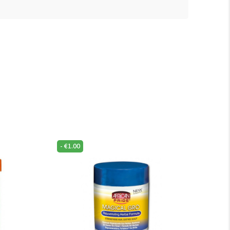
-
€
1.00