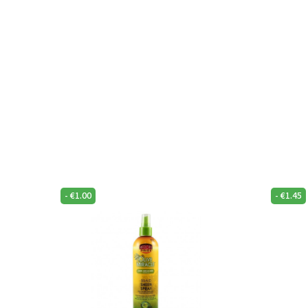
-
€
1.00
-
€
1.45