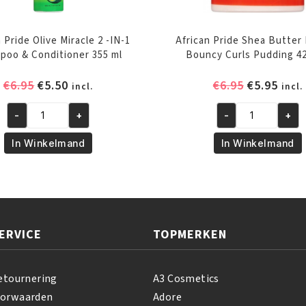
 Pride Olive Miracle 2 -IN-1
African Pride Shea Butter 
poo & Conditioner 355 ml
Bouncy Curls Pudding 4
Oorspronkelijke
Huidige
Oorspronk
Huid
€
6.95
€
5.50
€
6.95
€
5.95
incl.
incl.
prijs
prijs
prijs
prijs
was:
is:
was:
is:
-
+
-
+
African
African
€6.95.
€5.50.
€6.95.
€5.95
Pride
Pride
In Winkelmand
In Winkelmand
Olive
Shea
Miracle
Butter
2
Miracle
-
Bouncy
IN-
Curls
ERVICE
TOPMERKEN
1
Pudding
Shampoo
425
&
GR
etournering
A3 Cosmetics
Conditioner
aantal
oorwaarden
Adore
355