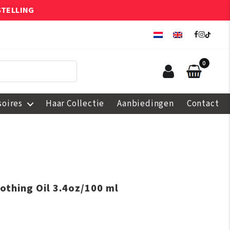
STELLING
0
soires
Haar Collectie
Aanbiedingen
Contact
thing Oil 3.4oz/100 ml