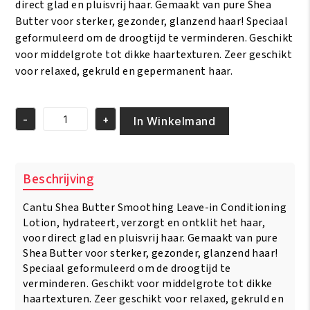
direct glad en pluisvrij haar. Gemaakt van pure Shea
Butter voor sterker, gezonder, glanzend haar! Speciaal
geformuleerd om de droogtijd te verminderen. Geschikt
voor middelgrote tot dikke haartexturen. Zeer geschikt
voor relaxed, gekruld en gepermanent haar.
-
+
In Winkelmand
Cantu
Shea
Butter
Smoothing
Beschrijving
Leave
In
Cantu Shea Butter Smoothing Leave-in Conditioning
Conditioning
Lotion
Lotion, hydrateert, verzorgt en ontklit het haar,
284
voor direct glad en pluisvrij haar. Gemaakt van pure
gr
Shea Butter voor sterker, gezonder, glanzend haar!
aantal
Speciaal geformuleerd om de droogtijd te
verminderen. Geschikt voor middelgrote tot dikke
haartexturen. Zeer geschikt voor relaxed, gekruld en