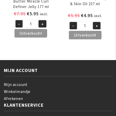
Butter Miracle Curl
& Skin Oil 237 ml
Definer Jelly 177 ml
Oorspronkelijke
Huidige
€
7.95
€
5.95
incl.
Oorspronkelijk
Huidige
€
5.95
€
4.95
incl.
prijs
prijs
prijs
prijs
-
+
was:
is:
-
+
African
was:
is:
African
€7.95.
€5.95.
Pride
€5.95.
€4.95.
Uitverkocht
Pride
Uitverkocht
Shea
Hair,
Butter
Scalp
Miracle
&
Curl
Skin
Definer
Oil
Jelly
MIJN ACCOUNT
237
177
ml
ml
aantal
Mijn account
aantal
Winkelmandje
Afrekenen
KLANTENSERVICE