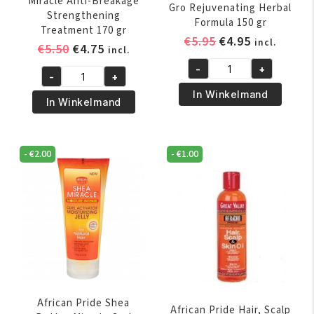
Miracle Anti-Breakage
Gro Rejuvenating Herbal
Strengthening
Formula 150 gr
Treatment 170 gr
Oorspronkelijk
Huidige
€
5.95
€
4.95
incl.
Oorspronkelijke
Huidige
€
5.50
€
4.75
incl.
prijs
prijs
prijs
prijs
-
+
was:
is:
African
-
+
was:
is:
African
€5.95.
€4.95.
Pride
In Winkelmand
€5.50.
€4.75.
Pride
In Winkelmand
Magical
Olive
Gro
Miracle
Rejuvenating
Anti-
-
€
2.00
-
€
1.00
Herbal
Breakage
Formula
Strengthening
150
Treatment
gr
170
aantal
gr
aantal
African Pride Shea
African Pride Hair, Scalp