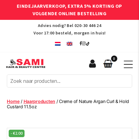
EINDEJAARVERKOOP, EXTRA 5% KORTING OP
VOLGENDE ONLINE BESTELLING
Advies nodig? Bel
020-30 446 24
Voor 17:00 besteld, morgen in huis!
0
Sami
Afro
Hair
&
Beauty
Home
/
Haarproducten
/ Creme of Nature Argan Curl & Hold
Centre
Custard 11.5oz
-
€
2.00