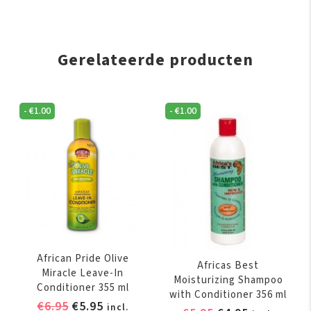
Gerelateerde producten
-
€
1.00
-
€
1.00
African Pride Olive
Africas Best
Miracle Leave-In
Moisturizing Shampoo
Conditioner 355 ml
with Conditioner 356 ml
Oorspronkelijke
Huidige
€
6.95
€
5.95
incl.