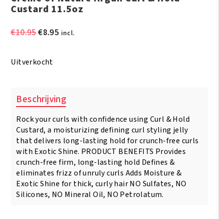
Custard 11.5oz
Oorspronkelijke
Huidige
€
10.95
€
8.95
incl.
prijs
prijs
was:
is:
Uitverkocht
€10.95.
€8.95.
Beschrijving
Rock your curls with confidence using Curl & Hold
Custard, a moisturizing defining curl styling jelly
that delivers long-lasting hold for crunch-free curls
with Exotic Shine. PRODUCT BENEFITS Provides
crunch-free firm, long-lasting hold Defines &
eliminates frizz of unruly curls Adds Moisture &
Exotic Shine for thick, curly hair NO Sulfates, NO
Silicones, NO Mineral Oil, NO Petrolatum.