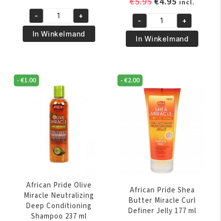
Oorspronkelijk
Huidige
€
5.95
€
4.95
incl.
prijs
prijs
prijs
prijs
-
+
was:
is:
African
-
+
was:
is:
Africas
€6.95.
€5.95.
Pride
In Winkelmand
€5.95.
€4.95.
Best
In Winkelmand
Olive
Moisturizing
Miracle
Shampoo
Leave-
with
In
-
€
1.00
-
€
2.00
Conditioner
Conditioner
356
355
ml
ml
aantal
aantal
African Pride Olive
African Pride Shea
Miracle Neutralizing
Butter Miracle Curl
Deep Conditioning
Definer Jelly 177 ml
Shampoo 237 ml