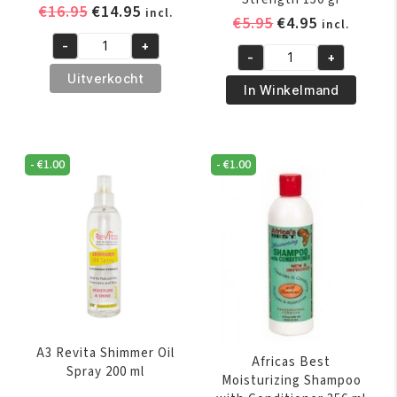
Oorspronkelijke
Huidige
€
16.95
€
14.95
incl.
Oorspronkelijk
Huidige
€
5.95
€
4.95
incl.
prijs
prijs
prijs
prijs
-
+
was:
is:
A3
-
+
was:
is:
African
€16.95.
€14.95.
Revita
Uitverkocht
€5.95.
€4.95.
Pride
In Winkelmand
Hair
Magical
Growth
Gro
Stimulator
Maximum
200
-
€
1.00
-
€
1.00
Herbal
ml
Strength
aantal
150
gr
aantal
A3 Revita Shimmer Oil
Africas Best
Spray 200 ml
Moisturizing Shampoo