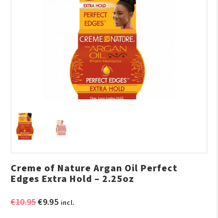
Creme of Nature Argan Oil Perfect
Edges Extra Hold – 2.25oz
Oorspronkelijke
Huidige
€
10.95
€
9.95
incl.
prijs
prijs