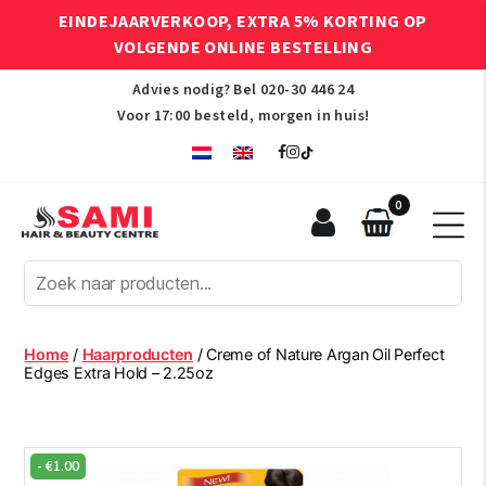
EINDEJAARVERKOOP, EXTRA 5% KORTING OP
VOLGENDE ONLINE BESTELLING
Advies nodig? Bel
020-30 446 24
Voor 17:00 besteld, morgen in huis!
0
Sami
Afro
Hair
&
Beauty
Home
/
Haarproducten
/ Creme of Nature Argan Oil Perfect
Centre
Edges Extra Hold – 2.25oz
-
€
1.00