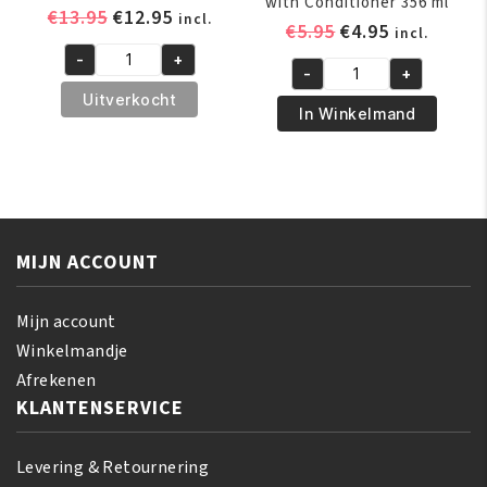
with Conditioner 356 ml
Oorspronkelijke
Huidige
€
13.95
€
12.95
incl.
Oorspronkelijk
Huidige
€
5.95
€
4.95
incl.
prijs
prijs
prijs
prijs
-
+
was:
is:
A3
-
+
was:
is:
Africas
€13.95.
€12.95.
Revita
Uitverkocht
€5.95.
€4.95.
Best
In Winkelmand
Shimmer
Moisturizing
Oil
Shampoo
Spray
with
200
Conditioner
ml
356
aantal
MIJN ACCOUNT
ml
aantal
Mijn account
Winkelmandje
Afrekenen
KLANTENSERVICE
Levering & Retournering