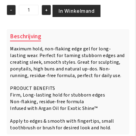
was:
is:
-
+
€10.95.
€9.95.
In Winkelmand
Creme
of
Nature
Argan
Beschrijving
Oil
Perfect
Maximum hold, non-flaking edge gel for long-
Edges
Extra
lasting wear. Perfect for taming stubborn edges and
Hold
creating sleek, smooth styles. Great for sculpting,
-
ponytails, high buns and natural up-dos. Non-
2.25oz
running, residue-free formula, perfect for daily use.
aantal
PRODUCT BENEFITS
Firm, Long-lasting hold for stubborn edges
Non-flaking, residue-free formula
Infused with Argan Oil for Exotic Shine™
Apply to edges & smooth with fingertips, small
toothbrush or brush for desired look and hold.