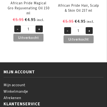
African Pride Magical
African Pride Hair, Scalp
Gro Rejuvenating Oil 150
& Skin Oil 237 ml
ml
Oorspronkelijke
Huidige
€
5.95
€
4.95
incl.
Oorspronkelijk
Huidige
€
5.95
€
4.95
incl.
prijs
prijs
prijs
prijs
-
+
was:
is:
-
+
African
was:
is:
African
€5.95.
€4.95.
Pride
€5.95.
€4.95.
Uitverkocht
Pride
Uitverkocht
Magical
Hair,
Gro
Scalp
Rejuvenating
&
Oil
Skin
150
Oil
ml
MIJN ACCOUNT
237
aantal
ml
aantal
Mijn account
Winkelmandje
Afrekenen
KLANTENSERVICE