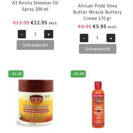
A3 Revita Shimmer Oil
African Pride Shea
Spray 200 ml
Butter Miracle Buttery
Creme 170 gr
Oorspronkelijke
Huidige
€
13.95
€
12.95
incl.
Oorspronkelijk
Huidige
€
6.95
€
5.95
incl.
prijs
prijs
prijs
prijs
-
+
was:
is:
A3
-
+
was:
is:
African
€13.95.
€12.95.
Revita
Uitverkocht
€6.95.
€5.95.
Pride
Uitverkocht
Shimmer
Shea
Oil
Butter
Spray
Miracle
200
-
€
1.00
-
€
1.00
Buttery
ml
Creme
aantal
170
gr
aantal