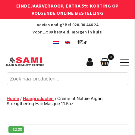
EINDEJAARVERKOOP, EXTRA 5% KORTING OP
VOLGENDE ONLINE BESTELLING
Advies nodig? Bel
020-30 446 24
Voor 17:00 besteld, morgen in huis!
0
Sami
Afro
Hair
&
Beauty
Home
/
Haarproducten
/ Creme of Nature Argan
Centre
Strengthening Hair Masque 11.5oz
-
€
2.00