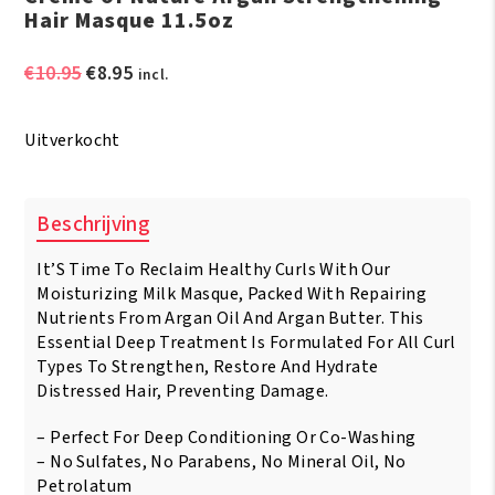
Hair Masque 11.5oz
Oorspronkelijke
Huidige
€
10.95
€
8.95
incl.
prijs
prijs
was:
is:
Uitverkocht
€10.95.
€8.95.
Beschrijving
It’S Time To Reclaim Healthy Curls With Our
Moisturizing Milk Masque, Packed With Repairing
Nutrients From Argan Oil And Argan Butter. This
Essential Deep Treatment Is Formulated For All Curl
Types To Strengthen, Restore And Hydrate
Distressed Hair, Preventing Damage.
– Perfect For Deep Conditioning Or Co-Washing
– No Sulfates, No Parabens, No Mineral Oil, No
Petrolatum