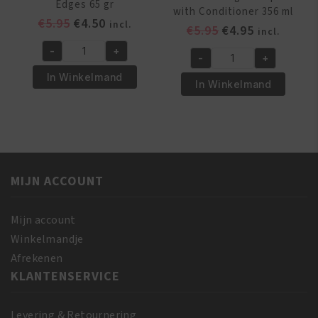
Edges 65 gr
with Conditioner 356 ml
Oorspronkelijke
Huidige
€
5.95
€
4.50
incl.
Oorspronkelijk
Huidige
€
5.95
€
4.95
incl.
prijs
prijs
prijs
prijs
-
+
was:
is:
African
-
+
was:
is:
Africas
€5.95.
€4.50.
Pride
In Winkelmand
€5.95.
€4.95.
Best
In Winkelmand
Olive
Moisturizing
Miracle
Shampoo
Silky
with
Smooth
Conditioner
Edges
356
65
MIJN ACCOUNT
ml
gr
aantal
aantal
Mijn account
Winkelmandje
Afrekenen
KLANTENSERVICE
Levering & Retournering