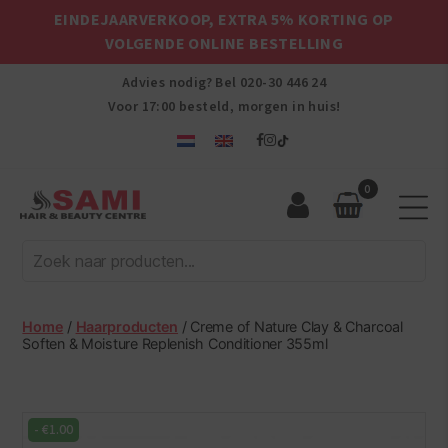
EINDEJAARVERKOOP, EXTRA 5% KORTING OP
VOLGENDE ONLINE BESTELLING
Advies nodig? Bel
020-30 446 24
Voor 17:00 besteld, morgen in huis!
0
Sami
Afro
Hair
&
Beauty
Home
/
Haarproducten
/ Creme of Nature Clay & Charcoal
Centre
Soften & Moisture Replenish Conditioner 355ml
-
€
1.00