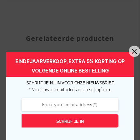
Gerelateerde producten
EINDEJAARVERKOOP, EXTRA 5% KORTING OP
-
€
1.00
-
€
1.45
VOLGENDE ONLINE BESTELLING
SCHRIJF JE NU IN VOOR ONZE NIEUWSBRIEF
* Voer uw e-mailadres in en schrijf u in.
SCHRIJF JE IN
Africas Best Instant Oil
African Pride Olive
Moisturizer 356 ml
Miracle 2 -IN-1 Shampoo