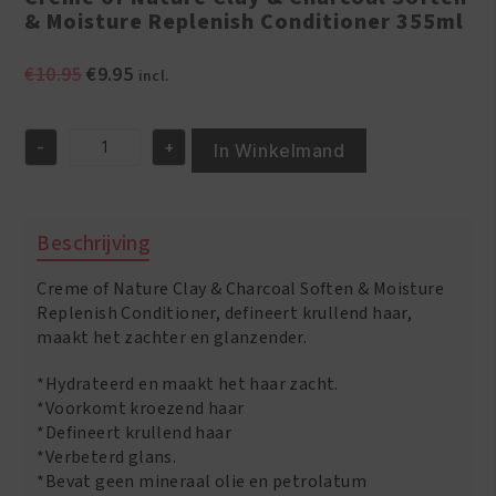
& Moisture Replenish Conditioner 355ml
Oorspronkelijke
Huidige
€
10.95
€
9.95
incl.
prijs
prijs
was:
is:
-
+
€10.95.
€9.95.
In Winkelmand
Creme
of
Nature
Clay
Beschrijving
&
Charcoal
Creme of Nature Clay & Charcoal Soften & Moisture
Soften
&
Replenish Conditioner, defineert krullend haar,
Moisture
maakt het zachter en glanzender.
Replenish
Conditioner
*Hydrateerd en maakt het haar zacht.
355ml
*Voorkomt kroezend haar
aantal
*Defineert krullend haar
*Verbeterd glans.
*Bevat geen mineraal olie en petrolatum