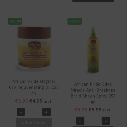
Olive
Magical
Miracle
Gro
Leave-
Maximum
In
-
€
1.00
-
€
1.00
Herbal
Conditioner
Strength
355
150
ml
gr
aantal
aantal
African Pride Magical
African Pride Olive
Gro Rejuvenating Oil 150
Miracle Anti-Breakage
ml
Braid Sheen Spray 355
Oorspronkelijke
Huidige
€
5.95
€
4.95
incl.
ml
prijs
prijs
Oorspronkelijk
Huidige
€
6.95
€
5.95
incl.
-
+
was:
is:
African
prijs
prijs
€5.95.
€4.95.
-
+
Pride
was:
is:
Uitverkocht
African