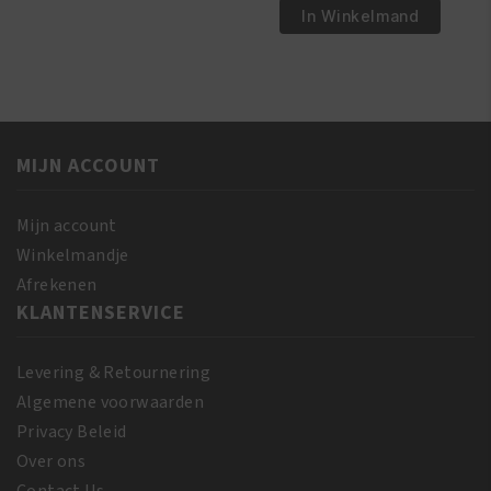
Magical
€6.95.
€5.95.
Pride
In Winkelmand
Gro
Olive
Rejuvenating
Miracle
Oil
Anti-
150
Breakage
ml
Braid
aantal
MIJN ACCOUNT
Sheen
Spray
355
Mijn account
ml
Winkelmandje
aantal
Afrekenen
KLANTENSERVICE
Levering & Retournering
Algemene voorwaarden
Privacy Beleid
Over ons