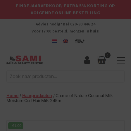
EINDEJAARVERKOOP, EXTRA 5% KORTING OP
VOLGENDE ONLINE BESTELLING
Advies nodig? Bel
020-30 446 24
Voor 17:00 besteld, morgen in huis!
0
Sami
Afro
Hair
&
Beauty
Home
/
Haarproducten
/ Creme of Nature Coconut Milk
Centre
Moisture Curl Hair Milk 245ml
-
€
1.00