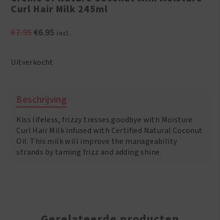
Curl Hair Milk 245ml
Oorspronkelijke
Huidige
€
7.95
€
6.95
incl.
prijs
prijs
was:
is:
Uitverkocht
€7.95.
€6.95.
Beschrijving
Kiss lifeless, frizzy tresses goodbye with Moisture
Curl Hair Milk infused with Certified Natural Coconut
Oil. This milk will improve the manageability
strands by taming frizz and adding shine.
Gerelateerde producten