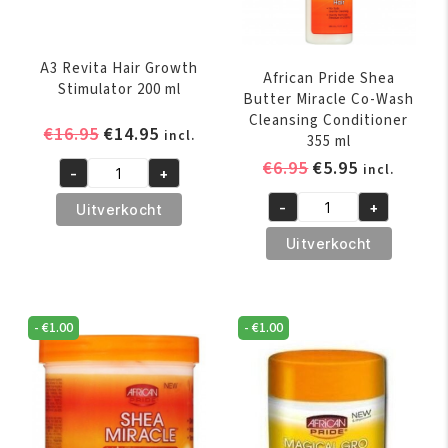
A3 Revita Hair Growth
African Pride Shea
Stimulator 200 ml
Butter Miracle Co-Wash
Cleansing Conditioner
Oorspronkelijke
Huidige
€
16.95
€
14.95
incl.
355 ml
prijs
prijs
Oorspronkelijk
Huidige
€
6.95
€
5.95
incl.
-
+
was:
is:
A3
prijs
prijs
€16.95.
€14.95.
Revita
-
+
Uitverkocht
was:
is:
African
Hair
€6.95.
€5.95.
Pride
Uitverkocht
Growth
Shea
Stimulator
Butter
200
Miracle
ml
-
€
1.00
-
€
1.00
Co-
aantal
Wash
Cleansing
Conditioner
355