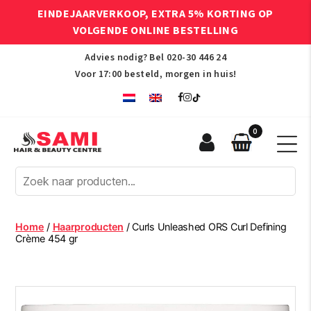
EINDEJAARVERKOOP, EXTRA 5% KORTING OP
VOLGENDE ONLINE BESTELLING
Advies nodig? Bel
020-30 446 24
Voor 17:00 besteld, morgen in huis!
0
Sami
Afro
Hair
&
Beauty
Home
/
Haarproducten
/ Curls Unleashed ORS Curl Defining
Centre
Crème 454 gr