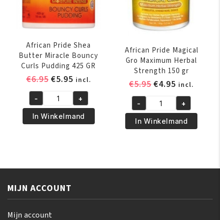
ml
aantal
African Pride Shea
African Pride Magical
Butter Miracle Bouncy
Gro Maximum Herbal
Curls Pudding 425 GR
Strength 150 gr
Oorspronkelijke
Huidige
€
6.95
€
5.95
incl.
Oorspronkelijk
Huidige
€
5.95
€
4.95
incl.
prijs
prijs
prijs
prijs
-
+
was:
is:
African
-
+
was:
is:
African
€6.95.
€5.95.
Pride
In Winkelmand
€5.95.
€4.95.
Pride
In Winkelmand
Shea
Magical
Butter
Gro
Miracle
Maximum
Bouncy
Herbal
Curls
Strength
Pudding
MIJN ACCOUNT
150
425
gr
GR
aantal
Mijn account