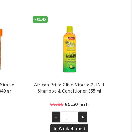
-
€
1.45
Miracle
African Pride Olive Miracle 2 -IN-1
340 gr
Shampoo & Conditioner 355 ml
elijke
ige
Oorspronkelijke
Huidige
€
6.95
€
5.50
incl.
prijs
prijs
-
+
was:
is:
African
.
€6.95.
€5.50.
Pride
In Winkelmand