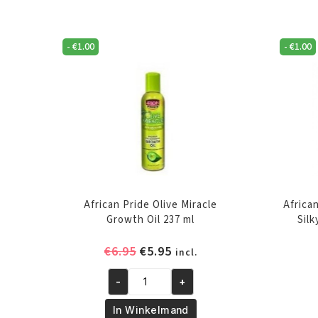
-
€
1.00
-
€
1.00
African Pride Olive Miracle
Africa
Growth Oil 237 ml
Silk
Oorspronkelijke
Huidige
€
6.95
€
5.95
incl.
prijs
prijs
-
+
was:
is:
African
€6.95.
€5.95.
Pride
In Winkelmand