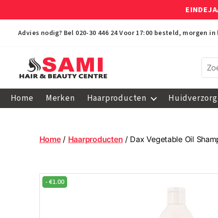
EINDEJA
Advies nodig? Bel
020-30 446 24
Voor 17:00 besteld, morgen in 
Sami
Afro
Home
Merken
Haarproducten
Huidverzorg
Hair
&
Beauty
Centre
Home
/
Haarproducten
/ Dax Vegetable Oil Sha
-
€
1.00