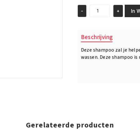
was:
is:
€5.95.
€4.95.
In 
-
+
Dax
Vegetable
Oil
Shampoo
Beschrijving
12oz/355
ml
Deze shampoo zal je helpe
aantal
wassen. Deze shampoo is 
Gerelateerde producten