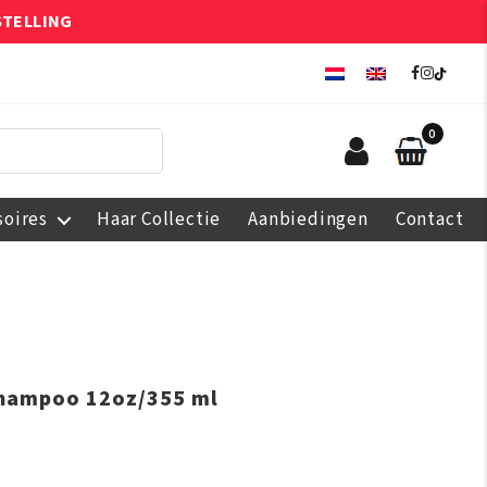
STELLING
0
soires
Haar Collectie
Aanbiedingen
Contact
Shampoo 12oz/355 ml