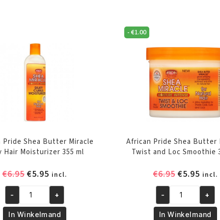
-
€
1.00
n Pride Shea Butter Miracle
African Pride Shea Butter 
y Hair Moisturizer 355 ml
Twist and Loc Smoothie 
Oorspronkelijke
Huidige
Oorspronk
Huid
€
6.95
€
5.95
€
6.95
€
5.95
incl.
incl.
prijs
prijs
prijs
prijs
-
+
-
+
was:
is:
was:
is:
African
African
€6.95.
€5.95.
€6.95.
€5.95
Pride
Pride
In Winkelmand
In Winkelmand