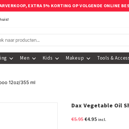
ARVERKOOP, EXTRA 5% KORTING OP VOLGENDE ONLINE BE
huis!
ing
Men
Kids
Makeup
Tools & Acces
mpoo 12oz/355 ml
Dax Vegetable Oil 
Oorspronkelijke
Huidige
€
5.95
€
4.95
incl.
prijs
prijs