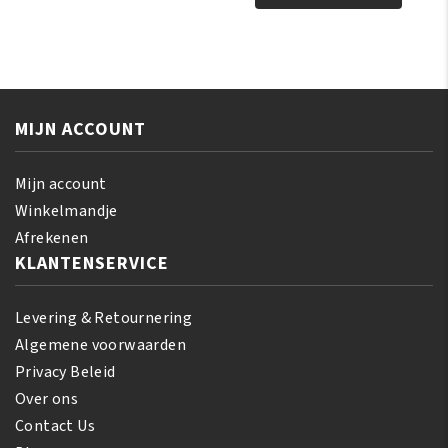
Hair,
Olive
Scalp
Miracle
&
2
Skin
-
Oil
IN-
237
MIJN ACCOUNT
1
ml
Shampoo
aantal
&
Mijn account
Conditioner
Winkelmandje
355
Afrekenen
ml
KLANTENSERVICE
aantal
Levering & Retournering
Algemene voorwaarden
Privacy Beleid
Over ons
Contact Us