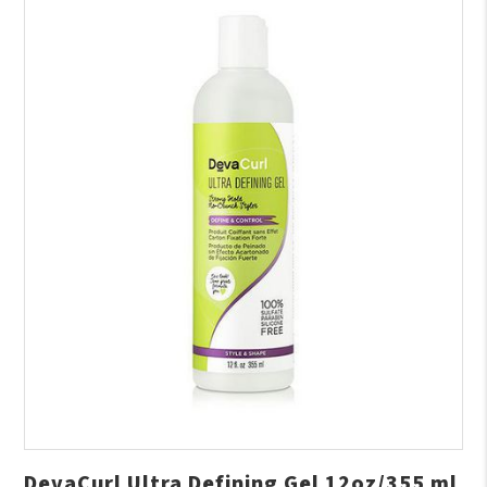
DevaCurl Ultra Defining Gel 12oz/355 ml