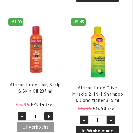
Oil
Olive
Spray
Miracle
200
Anti-
ml
-
€
1.00
-
€
1.45
Breakage
aantal
Braid
Sheen
Spray
355
ml
aantal
African Pride Hair, Scalp
African Pride Olive
& Skin Oil 237 ml
Miracle 2 -IN-1 Shampoo
& Conditioner 355 ml
Oorspronkelijke
Huidige
€
5.95
€
4.95
incl.
Oorspronkelijk
Huidige
€
6.95
€
5.50
incl.
prijs
prijs
prijs
prijs
-
+
was:
is:
African
-
+
was:
is:
African
€5.95.
€4.95.
Pride
Uitverkocht
€6.95.
€5.50.
Pride
In Winkelmand