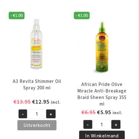
-
€
1.00
-
€
1.00
A3 Revita Shimmer Oil
African Pride Olive
Spray 200 ml
Miracle Anti-Breakage
Braid Sheen Spray 355
Oorspronkelijke
Huidige
€
13.95
€
12.95
incl.
ml
prijs
prijs
Oorspronkelijk
Huidige
€
6.95
€
5.95
incl.
-
+
was:
is:
A3
prijs
prijs
€13.95.
€12.95.
Revita
-
+
Uitverkocht
was:
is:
African
Shimmer
€6.95.
€5.95.
Pride
In Winkelmand