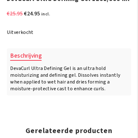
Oorspronkelijke
Huidige
€
25.95
€
24.95
incl.
prijs
prijs
was:
is:
Uitverkocht
€25.95.
€24.95.
Beschrijving
DevaCurl Ultra Defining Gel is an ultra hold
moisturizing and defining gel. Dissolves instantly
when applied to wet hair and dries forming a
moisture-protective cast to enhance curls.
Gerelateerde producten