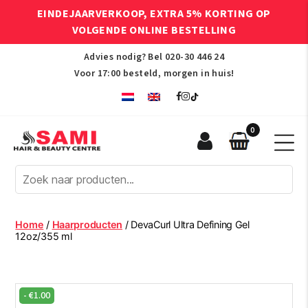
EINDEJAARVERKOOP, EXTRA 5% KORTING OP
VOLGENDE ONLINE BESTELLING
Advies nodig? Bel
020-30 446 24
Voor 17:00 besteld, morgen in huis!
0
Sami
Afro
Hair
&
Beauty
Home
/
Haarproducten
/ DevaCurl Ultra Defining Gel
Centre
12oz/355 ml
-
€
1.00