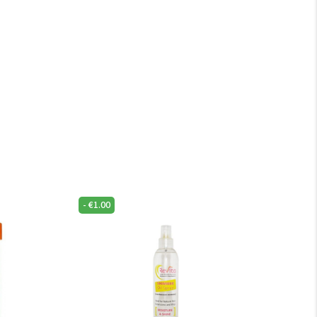
-
€
1.00