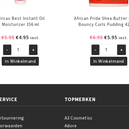
fricas Best Instant Oil
African Pride Shea Butter 
Moisturizer 356 ml
Bouncy Curls Pudding 4
Oorspronkelijke
Huidige
Oorspronk
Huid
€
5.95
€
4.95
€
6.95
€
5.95
incl.
incl.
prijs
prijs
prijs
prijs
-
+
-
+
was:
is:
was:
is:
Africas
African
€5.95.
€4.95.
€6.95.
€5.95
Best
Pride
In Winkelmand
In Winkelmand
Instant
Shea
Oil
Butter
Moisturizer
Miracle
356
Bouncy
ml
Curls
ERVICE
TOPMERKEN
aantal
Pudding
425
GR
etournering
A3 Cosmetics
aantal
oorwaarden
Adore