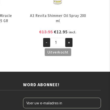
Miracle
A3 Revita Shimmer Oil Spray 200
25 GR
ml
elijke
ige
Oorspronkelijke
Huidige
€
13.95
€
12.95
incl.
prijs
prijs
-
+
was:
is:
A3
.
€13.95.
€12.95.
Revita
Uitverkocht
Shimmer
Oil
Spray
200
ml
WORD ABONNEE!
aantal