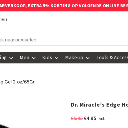
ARVERKOOP, EXTRA 5% KORTING OP VOLGENDE ONLINE BE
huis!
ing
Men
Kids
Makeup
Tools & Acces
ing Gel 2 oz/65Gr
Dr. Miracle’s Edge H
Oorspronkelijke
Huidige
€
5.95
€
4.95
incl.
prijs
prijs