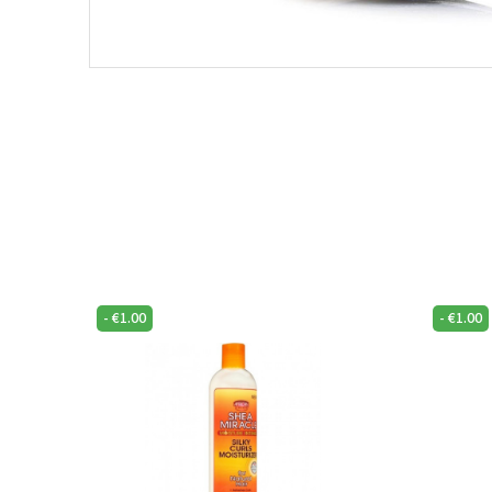
-
€
1.00
-
€
1.00