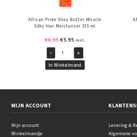
African Pride Shea Butter Miracle
A
Silky Hair Moisturizer 355 ml
Oorspronkelijke
Huidige
€
6.95
€
5.95
incl.
prijs
prijs
-
+
was:
is:
African
€6.95.
€5.95.
Pride
In Winkelmand
Shea
Butter
Miracle
Silky
Hair
MIJN ACCOUNT
KLANTENS
Moisturizer
355
ml
Mijn account
Levering & R
aantal
Winkelmandje
Algemene v