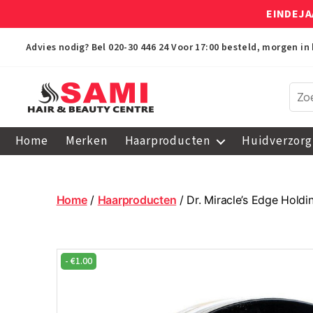
EINDEJA
Advies nodig? Bel
020-30 446 24
Voor 17:00 besteld, morgen in 
Sami
Afro
Home
Merken
Haarproducten
Huidverzorg
Hair
&
Beauty
Centre
Home
/
Haarproducten
/ Dr. Miracle’s Edge Hold
-
€
1.00