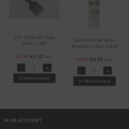
Ster Style Afro Kam
Salon Pro Hair Bond
Plastic 1215
Remover Lotion 118 ml
Oorspronkelijke
Huidige
€
2.50
€
1.50
incl.
Oorspronkelijk
Huidige
€
5.95
€
4.95
incl.
prijs
prijs
prijs
prijs
-
+
was:
is:
Ster
-
+
was:
is:
Salon
€2.50.
€1.50.
Style
In Winkelmand
€5.95.
€4.95.
Pro
In Winkelmand
Afro
Hair
Kam
Bond
Plastic
Remover
1215
Lotion
aantal
118
MIJN ACCOUNT
ml
aantal