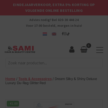
EINDEJAARVERKOOP, EXTRA 5% KORTING OP
VOLGENDE ONLINE BESTELLING
Advies nodig? Bel
020-30 446 24
Voor 17:00 besteld, morgen in huis!
0
Sami
Afro
Hair
&
Beauty
Home
/
Tools & Accessoires
/ Dream Silky & Shiny Deluxe
Centre
Luxury Du-Rag Glitter Red
-
€
1.00