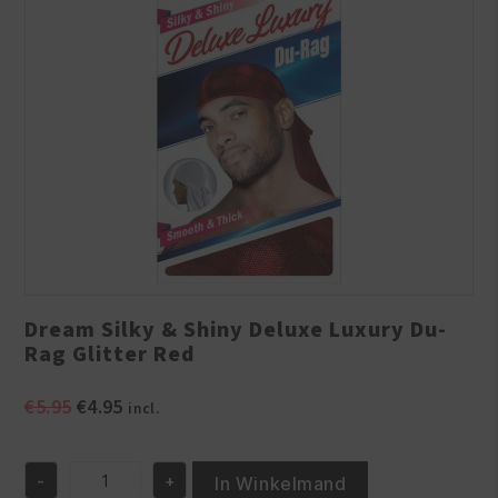
Dream Silky & Shiny Deluxe Luxury Du-
Rag Glitter Red
Oorspronkelijke
Huidige
€
5.95
€
4.95
incl.
prijs
prijs
was:
is:
-
+
€5.95.
€4.95.
In Winkelmand
Dream