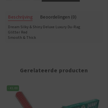
Silky
&
Shiny
Beschrijving
Beoordelingen (0)
Deluxe
Luxury
Dream Silky & Shiny Deluxe Luxury Du-Rag
Du-
Rag
Glitter Red
Glitter
Smooth & Thick
Red
aantal
Gerelateerde producten
-
€
1.00