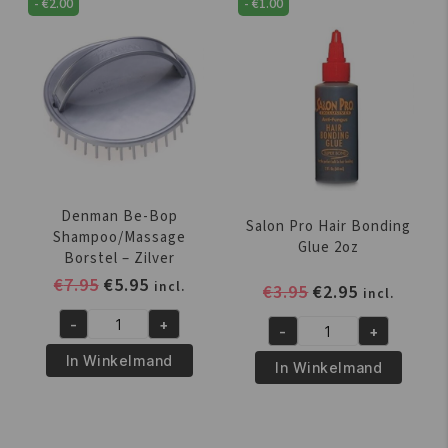
-
€
2.00
-
€
1.00
Glue
Brush
White
9
1oz/30ml
Rijen
aantal
aantal
Denman Be-Bop
Salon Pro Hair Bonding
Shampoo/Massage
Glue 2oz
Borstel – Zilver
Oorspronkelijke
Huidige
€
7.95
€
5.95
incl.
Oorspronkelijk
Huidige
€
3.95
€
2.95
incl.
prijs
prijs
prijs
prijs
-
+
was:
is:
-
+
Denman
was:
is:
Salon
€7.95.
€5.95.
Be-
€3.95.
€2.95.
In Winkelmand
Pro
In Winkelmand
Bop
Hair
Shampoo/Massage
Bonding
Borstel
Glue