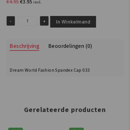
Oorspronkelijke
Huidige
€
4.95
€
3.95
incl.
prijs
prijs
was:
is:
-
+
€4.95.
€3.95.
In Winkelmand
Dream
World
Fashion
Spandex
Beschrijving
Beoordelingen (0)
Cap
033
aantal
Dream World Fashion Spandex Cap 033
Gerelateerde producten