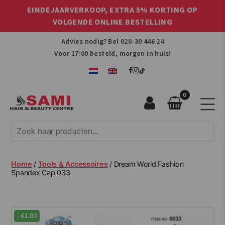
EINDEJAARVERKOOP, EXTRA 5% KORTING OP
VOLGENDE ONLINE BESTELLING
Advies nodig? Bel
020-30 446 24
Voor 17:00 besteld, morgen in huis!
0
Sami
Afro
Hair
&
Beauty
Home
/
Tools & Accessoires
/ Dream World Fashion
Centre
Spandex Cap 033
-
€
1.00