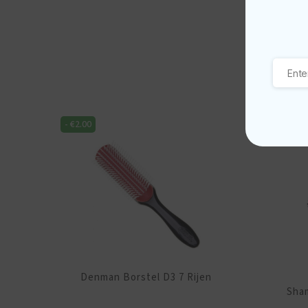
-
€
2.00
-
€
1.00
Denman Borstel D3 7 Rijen
Sha