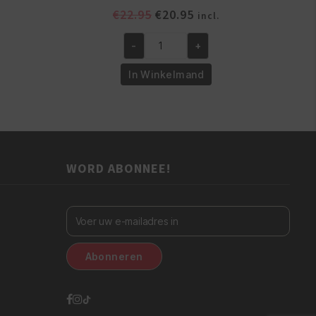
Oorspronkelijke
Huidige
€
22.95
€
20.95
incl.
prijs
prijs
was:
is:
-
+
Denman
€22.95.
€20.95.
D5
In Winkelmand
Large
Heavy
Styling
Brush
9
WORD ABONNEE!
Rijen
aantal