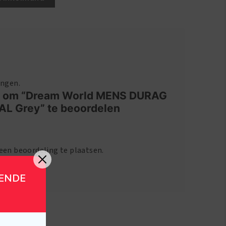
ingen.
e om “Dream World MENS DURAG
AL Grey” te beoordelen
en beoordeling te plaatsen.
GENDE