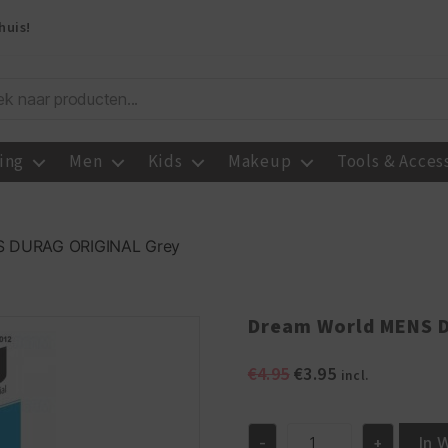
huis!
ing
Men
Kids
Makeup
Tools & Acces
S DURAG ORIGINAL Grey
Dream World MENS 
Oorspronkelijke
Huidige
€
4.95
€
3.95
incl.
prijs
prijs
was:
is:
€4.95.
€3.95.
In 
-
+