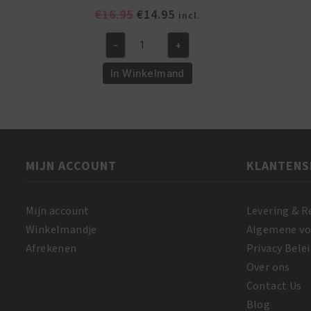
Oorspronkelijke
Huidige
€
16.95
€
14.95
incl.
prijs
prijs
was:
is:
-
+
Denman
€16.95.
€14.95.
Borstel
In Winkelmand
D3
7
Rijen
aantal
MIJN ACCOUNT
KLANTENS
Mijn account
Levering & R
Winkelmandje
Algemene v
Afrekenen
Privacy Belei
Over ons
Contact Us
Blog