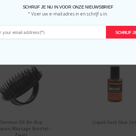
SCHRIJF JE NU IN VOOR ONZE NIEUWSBRIEF
* Voer uw e-mailadres in en schrijf u in.
Gerelateerde producten
SCHRIJF JE
Denman D6 Be-Bop
Liquid Gold Glue 1o
mpoo/Massage Borstel –
Zwart