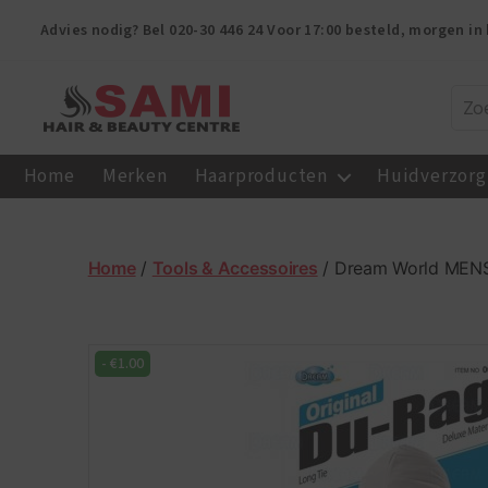
Advies nodig? Bel
020-30 446 24
Voor 17:00 besteld, morgen in 
Sami
Afro
Home
Merken
Haarproducten
Huidverzorg
Hair
&
Beauty
Centre
Home
/
Tools & Accessoires
/ Dream World MEN
-
€
1.00