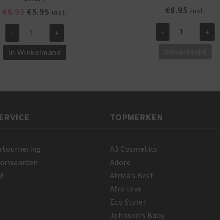
€
8.95
Oorspronkelijke
Huidige
€
6.95
€
5.95
incl.
incl.
prijs
prijs
-
+
-
+
was:
is:
Liquid
Denman
€6.95.
€5.95.
Gold
D6
Uitverkocht
In Winkelmand
Glue
Be-
1oz
Bop
aantal
Shampoo/Massage
Borstel
-
ERVICE
TOPMERKEN
Zwart
aantal
etournering
A3 Cosmetics
oorwaarden
Adore
d
Africa’s Best
Afro love
Eco Styler
Johnson’s Baby