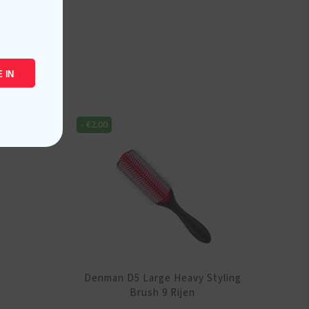
 IN
-
€
2.00
z
Denman D5 Large Heavy Styling
Brush 9 Rijen