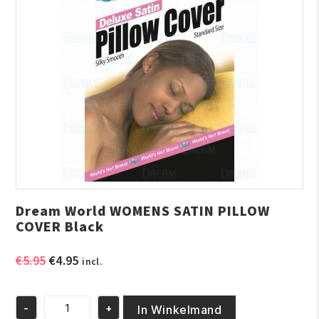
Dream World WOMENS SATIN PILLOW
COVER Black
Oorspronkelijke
Huidige
€
5.95
€
4.95
incl.
prijs
prijs
was:
is:
-
+
€5.95.
€4.95.
In Winkelmand
Dream