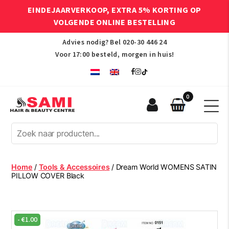
EINDEJAARVERKOOP, EXTRA 5% KORTING OP
VOLGENDE ONLINE BESTELLING
Advies nodig? Bel
020-30 446 24
Voor 17:00 besteld, morgen in huis!
0
Sami
Afro
Hair
&
Beauty
Home
/
Tools & Accessoires
/ Dream World WOMENS SATIN
Centre
PILLOW COVER Black
-
€
1.00