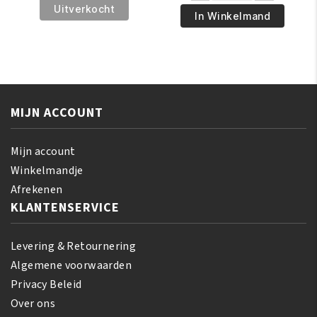
Gold
Uitverkocht
€2.95.
€1.95.
Pro
In Winkelmand
Glue
Hair
1oz
Bonding
aantal
Glue
1oz
aantal
MIJN ACCOUNT
Mijn account
Winkelmandje
Afrekenen
KLANTENSERVICE
Levering & Retournering
Algemene voorwaarden
Privacy Beleid
Over ons