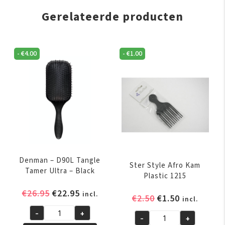
Gerelateerde producten
-
€
4.00
-
€
1.00
Denman – D90L Tangle
Ster Style Afro Kam
Tamer Ultra – Black
Plastic 1215
Oorspronkelijke
Huidige
€
26.95
€
22.95
incl.
Oorspronkelijk
Huidige
€
2.50
€
1.50
incl.
prijs
prijs
prijs
prijs
-
+
was:
is:
Denman
-
+
was:
is:
Ster