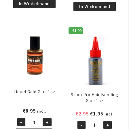
€26.95.
€22.95.
-
In Winkelmand
€2.50.
€1.50.
Style
In Winkelmand
D90L
Afro
Tangle
Kam
Tamer
Plastic
Ultra
-
€
1.00
1215
-
aantal
Black
aantal
Liquid Gold Glue 1oz
Salon Pro Hair Bonding
Glue 1oz
€
8.95
incl.
Oorspronkelijk
Huidige
€
2.95
€
1.95
incl.
prijs
prijs
-
+
Liquid
-
+
was:
is:
Salon