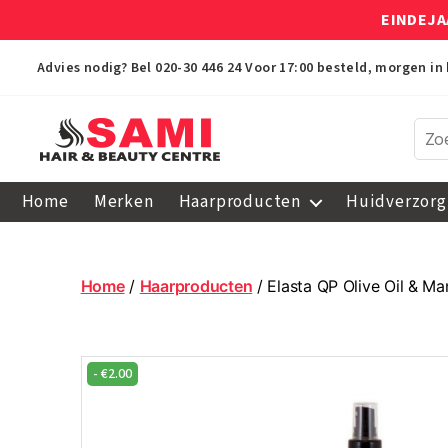
EINDEJA
Advies nodig? Bel
020-30 446 24
Voor 17:00 besteld, morgen in 
Sami
Afro
Home
Merken
Haarproducten
Huidverzorg
Hair
&
Beauty
Centre
Home
/
Haarproducten
/ Elasta QP Olive Oil & M
-
€
2.00