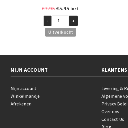
Oorspronkelijke
Huidige
€
7.95
€
5.95
incl.
prijs
prijs
-
+
was:
is:
African
€7.95.
€5.95.
Pride
Uitverkocht
Shea
Butter
Miracle
Curl
Definer
MIJN ACCOUNT
KLANTENS
Jelly
177
ml
Mijn account
Levering & R
aantal
Winkelmandje
Algemene v
Afrekenen
Privacy Belei
Over ons
Contact Us
Blog