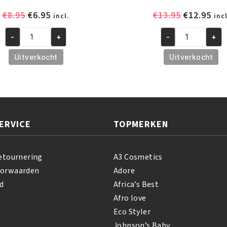
Oorspronkelijke
Huidige
Oorspronk
Hui
€
8.95
€
6.95
€
13.95
€
12.95
incl.
incl
prijs
prijs
prijs
prij
-
+
-
+
was:
is:
was:
is:
African
A3
€8.95.
€6.95.
€13.95.
€12
Pride
Revita
Uitverkocht
Uitverkocht
Shea
Shimmer
Butter
Oil
Miracle
Spray
Texture
200
Softening
ml
ERVICE
TOPMERKEN
Kit
aantal
aantal
etournering
A3 Cosmetics
oorwaarden
Adore
d
Africa’s Best
Afro love
Eco Styler
Johnson’s Baby