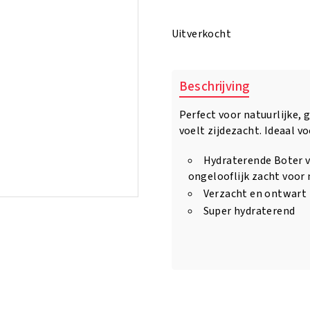
prijs
prijs
was:
is:
Uitverkocht
€8.95.
€6.95.
Beschrijving
Perfect voor natuurlijke, 
voelt zijdezacht. Ideaal v
Hydraterende Boter v
ongelooflijk zacht voor
Verzacht en ontwart
Super hydraterend