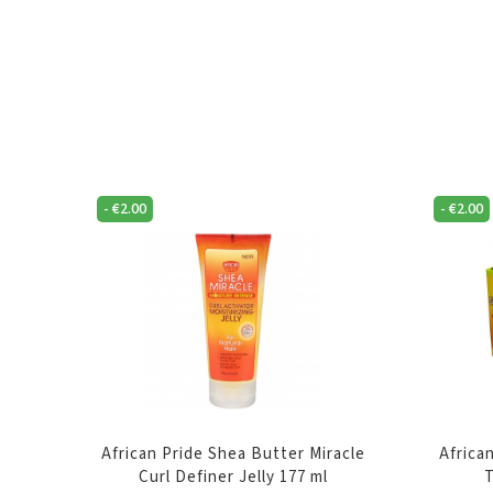
-
€
2.00
-
€
2.00
African Pride Shea Butter Miracle
Africa
Curl Definer Jelly 177 ml
T