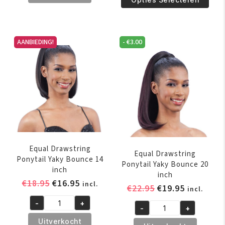
Ponytail
Ponytail
Long
Spring
Straight
Water
Dit
Yaky
AANBIEDING!
-
€
3.00
Girl
product
38
aantal
heeft
inch
meerdere
aantal
variaties.
Deze
optie
kan
gekozen
worden
Equal Drawstring
Equal Drawstring
op
Ponytail Yaky Bounce 14
Ponytail Yaky Bounce 20
inch
de
inch
Oorspronkelijke
Huidige
€
18.95
€
16.95
productpagina
incl.
Oorspronkelijk
Huidige
€
22.95
€
19.95
incl.
prijs
prijs
prijs
prijs
-
+
was:
is:
Equal
-
+
was:
is:
Equal
€18.95.
€16.95.
Drawstring
Uitverkocht
€22.95.
€19.95.