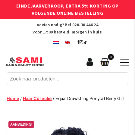
EINDEJAARVERKOOP, EXTRA 5% KORTING OP
VOLGENDE ONLINE BESTELLING
Advies nodig? Bel
020-30 446 24
Voor 17:00 besteld, morgen in huis!
0
Sami
Afro
Hair
&
Beauty
Home
/
Haar Collectie
/ Equal Drawstring Ponytail Berry Girl
Centre
AANBIEDING!