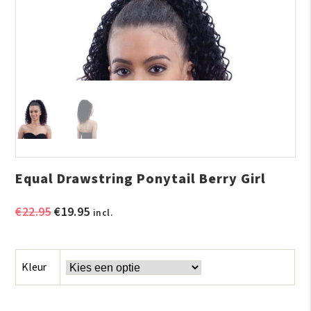
Equal Drawstring Ponytail Berry Girl
Oorspronkelijke
Huidige
€
22.95
€
19.95
incl.
prijs
prijs
was:
is:
€22.95.
€19.95.
Kleur