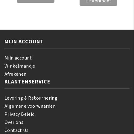
Drawstring
Uitverkocht
Ponytail
Ponytail
Yaky
Yaky
Bounce
Bounce
14
20
inch
inch
aantal
MIJN ACCOUNT
aantal
Mijn account
Winkelmandje
Afrekenen
KLANTENSERVICE
Levering & Retournering
Algemene voorwaarden
Privacy Beleid
Over ons
Contact Us