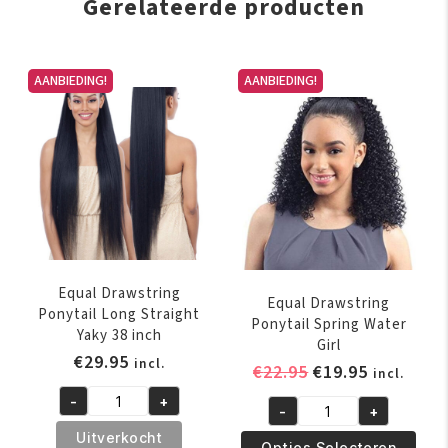
Gerelateerde producten
Dit
AANBIEDING!
AANBIEDING!
Dit
product
product
heeft
heeft
meerdere
meerdere
variaties.
variaties.
Deze
Deze
optie
optie
kan
kan
gekozen
gekozen
worden
Equal Drawstring
worden
Equal Drawstring
op
Ponytail Long Straight
op
Ponytail Spring Water
Yaky 38 inch
de
Girl
de
€
29.95
productpagina
incl.
Oorspronkelijk
Huidige
€
22.95
€
19.95
productpagina
incl.
prijs
prijs
-
+
Equal
-
+
was:
is:
Equal
Drawstring
Uitverkocht
€22.95.
€19.95.
Drawstring
Opties Selecteren