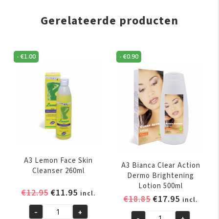
Gerelateerde producten
-
€
1.00
-
€
0.90
A3 Lemon Face Skin
A3 Bianca Clear Action
Cleanser 260ml
Dermo Brightening
Lotion 500ml
Oorspronkelijke
Huidige
€
12.95
€
11.95
incl.
Oorspronkelijk
Huidige
€
18.85
€
17.95
incl.
prijs
prijs
prijs
prijs
-
+
was:
is:
A3
-
+