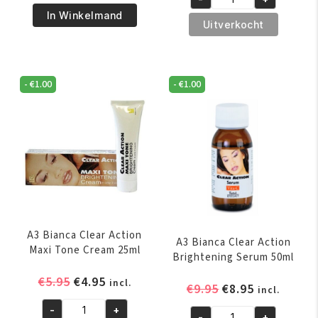
was:
is:
A3
€12.95.
€11.95.
Lemon
In Winkelmand
€18.85.
€17.95.
Bianca
Uitverkocht
Face
Clear
Skin
Action
Cleanser
Dermo
260ml
-
€
1.00
-
€
1.00
Brightening
aantal
Lotion
500ml
aantal
A3 Bianca Clear Action
A3 Bianca Clear Action
Maxi Tone Cream 25ml
Brightening Serum 50ml
Oorspronkelijke
Huidige
€
5.95
€
4.95
incl.
Oorspronkelijk
Huidige
€
9.95
€
8.95
incl.
prijs
prijs
prijs
prijs
-
+
was:
is:
A3
-
+