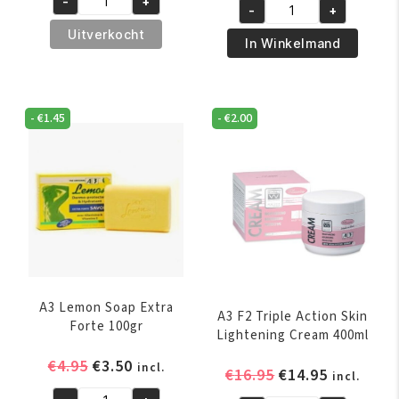
-
+
was:
is:
A3
-
+
was:
is:
A3
€8.99.
€6.95.
Bianca
Uitverkocht
€17.95.
€16.95.
Lemon
In Winkelmand
Clear
Fair
Action
Tone
Maxi
Plus
Tone
-
€
1.45
-
€
2.00
Cream
Soap
150ml
100gr
aantal
aantal
A3 Lemon Soap Extra
A3 F2 Triple Action Skin
Forte 100gr
Lightening Cream 400ml
Oorspronkelijke
Huidige
€
4.95
€
3.50
incl.
Oorspronkelijk
Huidige
€
16.95
€
14.95
incl.
prijs
prijs
prijs
prijs