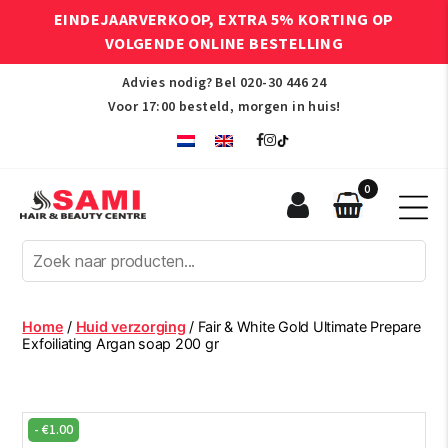
EINDEJAARVERKOOP, EXTRA 5% KORTING OP
VOLGENDE ONLINE BESTELLING
Advies nodig? Bel
020-30 446 24
Voor 17:00 besteld, morgen in huis!
0
Sami
Afro
Hair
&
Beauty
Home
/
Huid verzorging
/ Fair & White Gold Ultimate Prepare
Centre
Exfoiliating Argan soap 200 gr
-
€
1.00