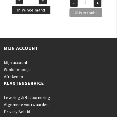
-
+
was:
is:
A3
-
+
was:
is:
A3
€4.95.
€3.50.
Lemon
In Winkelmand
€16.95.
€14.95.
F2
Uitverkocht
Soap
Triple
Extra
Action
Forte
Skin
100gr
Lightening
aantal
Cream
MIJN ACCOUNT
400ml
aantal
Mijn account
Winkelmandje
Afrekenen
KLANTENSERVICE
Levering & Retournering
Algemene voorwaarden
Privacy Beleid