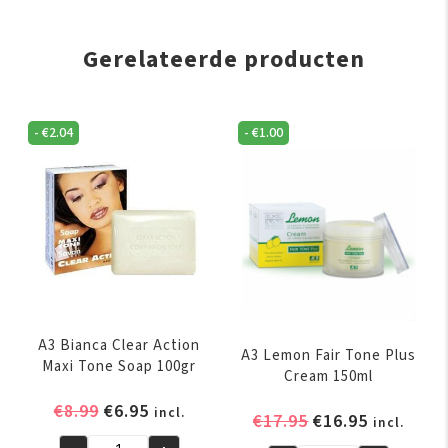
Gerelateerde producten
-
€
2.04
-
€
1.00
A3 Bianca Clear Action
A3 Lemon Fair Tone Plus
Maxi Tone Soap 100gr
Cream 150ml
Oorspronkelijke
Huidige
€
8.99
€
6.95
incl.
Oorspronkelijk
Huidige
€
17.95
€
16.95
incl.
prijs
prijs
prijs
prijs