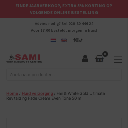
EINDEJAARVERKOOP, EXTRA 5% KORTING OP
VOLGENDE ONLINE BESTELLING
Advies nodig? Bel
020-30 446 24
Voor 17:00 besteld, morgen in huis!
0
Sami
Afro
Hair
&
Beauty
Home
/
Huid verzorging
/ Fair & White Gold Ultimate
Centre
Revitalizing Fade Cream Even Tone 50 ml