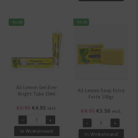
Executive
Cream
White
4-
Lotion
Ever
-
€
1.00
-
€
1.45
Milk
Bright
400ml
400ml
aantal
aantal
A3 Lemon Gel Ever
A3 Lemon Soap Extra
Bright Tube 50ml
Forte 100gr
Oorspronkelijke
Huidige
€
5.95
€
4.95
incl.
Oorspronkelijk
Huidige
€
4.95
€
3.50
incl.
prijs
prijs
prijs
prijs
-
+
was:
is:
A3
-
+
was:
is:
A3
€5.95.
€4.95.
Lemon
In Winkelmand
€4.95.
€3.50.
Lemon
In Winkelmand
Gel