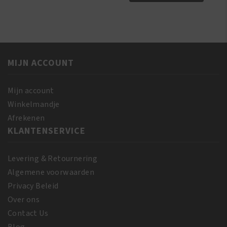
Soap
Ever
Extra
Bright
Forte
Tube
100gr
50ml
aantal
aantal
MIJN ACCOUNT
Mijn account
Winkelmandje
Afrekenen
KLANTENSERVICE
Levering & Retournering
Algemene voorwaarden
Privacy Beleid
Over ons
Contact Us