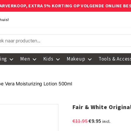
ARVERKOOP, EXTRA 5% KORTING OP VOLGENDE ONLINE BE
huis!
ing
Men
Kids
Makeup
Tools & Acces
loe Vera Moisturizing Lotion 500ml
Fair & White Origina
Oorspronkelijke
Huidige
€
11.95
€
9.95
incl.
prijs
prijs