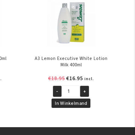
0ml
A3 Lemon Executive White Lotion
Milk 400ml
elijke
dige
Oorspronkelijke
Huidige
€
18.95
€
16.95
.
incl.
s
prijs
prijs
-
+
was:
is:
A3
.95.
€18.95.
€16.95.
Lemon
In Winkelmand
Executive
White
Lotion
Milk