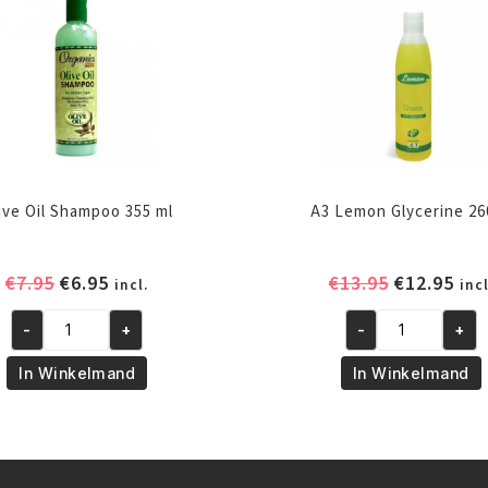
ive Oil Shampoo 355 ml
A3 Lemon Glycerine 26
Oorspronkelijke
Huidige
Oorspronk
Hui
€
7.95
€
6.95
€
13.95
€
12.95
incl.
incl
prijs
prijs
prijs
prij
-
+
-
+
was:
is:
was:
is:
Olive
A3
€7.95.
€6.95.
€13.95.
€12
Oil
Lemon
In Winkelmand
In Winkelmand
Shampoo
Glycerine
355
260ml
ml
aantal
aantal