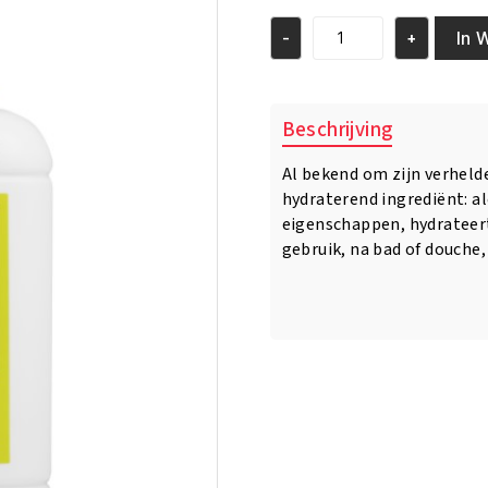
was:
is:
€11.95.
€9.95.
In 
-
+
Fair
&
White
Original
Beschrijving
Aloe
Vera
Al bekend om zijn verhelde
Moisturizing
hydraterend ingrediënt: a
Lotion
500ml
eigenschappen, hydrateert
aantal
gebruik, na bad of douche,