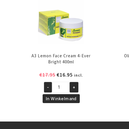
A3 Lemon Face Cream 4-Ever
Ol
Bright 400ml
Oorspronkelijke
Huidige
€
17.95
€
16.95
incl.
prijs
prijs
-
+
was:
is:
A3
€17.95.
€16.95.
Lemon
In Winkelmand
Face
Cream
4-
Ever