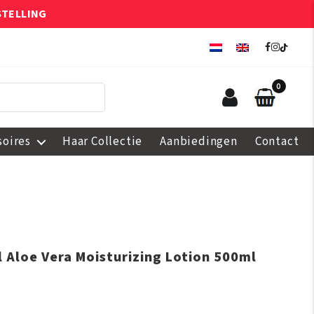
STELLING
0
soires
Haar Collectie
Aanbiedingen
Contact
l Aloe Vera Moisturizing Lotion 500ml