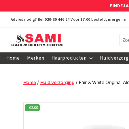
EINDEJA
Advies nodig? Bel
020-30 446 24
Voor 17:00 besteld, morgen in 
Sami
Afro
Home
Merken
Haarproducten
Huidverzorg
Hair
&
Beauty
Centre
Home
/
Huid verzorging
/ Fair & White Original A
-
€
2.00