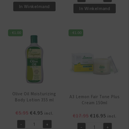
was:
is:
A3
Butter
€5.95.
€4.95.
In Winkelmand
Bianca
In Winkelmand
&
Clear
Shea
Action
Butter
Maxi
-
€
1.00
-
€
1.00
Moisturizing
Tone
Lotion
Cream
355
25ml
ml
aantal
aantal
Olive Oil Moisturizing
A3 Lemon Fair Tone Plus
Body Lotion 355 ml
Cream 150ml
Oorspronkelijke
Huidige
€
5.95
€
4.95
incl.
Oorspronkelijk
Huidige
€
17.95
€
16.95
incl.
prijs
prijs
prijs
prijs
-
+
was:
is:
Olive
-
+