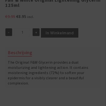
Fair & White Original Lightening Glycerin
125ml
Oorspronkelijke
Huidige
€
9.95
€
8.95
incl.
prijs
prijs
was:
is:
-
+
€9.95.
€8.95.
In Winkelmand
Fair
&
White
Original
Beschrijving
Lightening
Glycerin
The Original F&W Glycerin provides a dual
125ml
aantal
moisturizing and lightening action. It contains
moistening ingredients (72%) to soften your
epidermis for a visibly clearer and a beautiful
complexion.