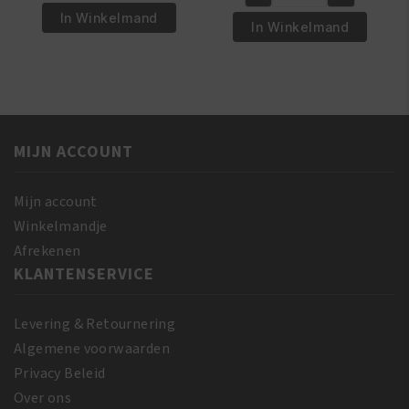
was:
is:
A3
€5.95.
€4.95.
Oil
In Winkelmand
€17.95.
€16.95.
Lemon
In Winkelmand
Moisturizing
Fair
Body
Tone
Lotion
Plus
355
Cream
ml
150ml
aantal
MIJN ACCOUNT
aantal
Mijn account
Winkelmandje
Afrekenen
KLANTENSERVICE
Levering & Retournering
Algemene voorwaarden
Privacy Beleid
Over ons