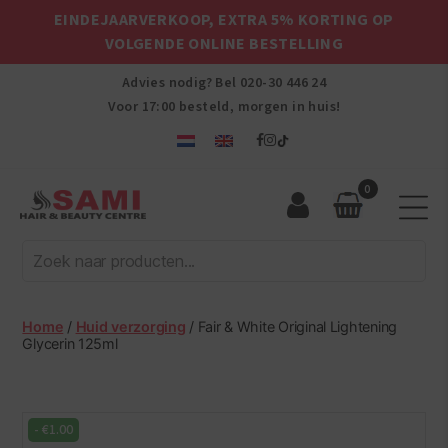
EINDEJAARVERKOOP, EXTRA 5% KORTING OP
VOLGENDE ONLINE BESTELLING
Advies nodig? Bel
020-30 446 24
Voor 17:00 besteld, morgen in huis!
0
Sami
Afro
Hair
&
Beauty
Home
/
Huid verzorging
/ Fair & White Original Lightening
Centre
Glycerin 125ml
-
€
1.00