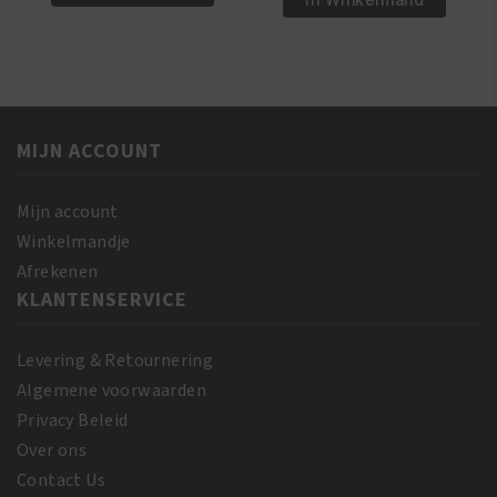
Shea
Olive
Butter
Miracle
Miracle
Growth
Silky
Oil
Hair
237
Moisturizer
MIJN ACCOUNT
ml
355
aantal
ml
Mijn account
aantal
Winkelmandje
Afrekenen
KLANTENSERVICE
Levering & Retournering
Algemene voorwaarden
Privacy Beleid
Over ons
Contact Us