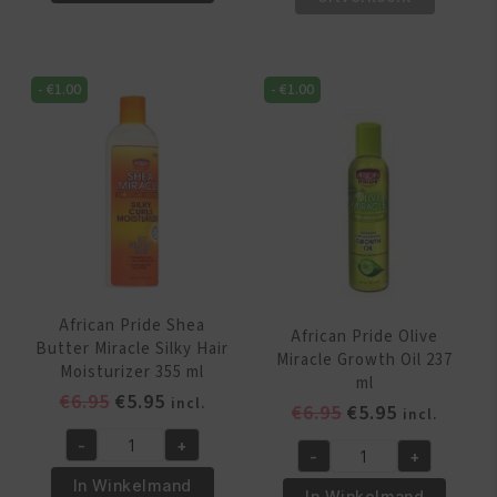
Olive
Shea
Miracle
Butter
Leave-
Miracle
In
-
€
1.00
-
€
1.00
Texture
Conditioner
Softening
355
Kit
ml
aantal
aantal
African Pride Shea
African Pride Olive
Butter Miracle Silky Hair
Miracle Growth Oil 237
Moisturizer 355 ml
ml
Oorspronkelijke
Huidige
€
6.95
€
5.95
incl.
Oorspronkelijk
Huidige
€
6.95
€
5.95
incl.
prijs
prijs
prijs
prijs
-
+
was:
is:
African
-
+
was:
is:
African
€6.95.
€5.95.
Pride
In Winkelmand
€6.95.
€5.95.
Pride
In Winkelmand