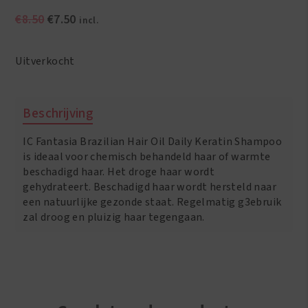
Oorspronkelijke
Huidige
€
8.50
€
7.50
incl.
prijs
prijs
was:
is:
Uitverkocht
€8.50.
€7.50.
Beschrijving
IC Fantasia Brazilian Hair Oil Daily Keratin Shampoo
is ideaal voor chemisch behandeld haar of warmte
beschadigd haar. Het droge haar wordt
gehydrateert. Beschadigd haar wordt hersteld naar
een natuurlijke gezonde staat. Regelmatig g3ebruik
zal droog en pluizig haar tegengaan.