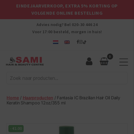
EINDEJAARVERKOOP, EXTRA 5% KORTING OP
VOLGENDE ONLINE BESTELLING
Advies nodig? Bel
020-30 446 24
Voor 17:00 besteld, morgen in huis!
0
Sami
Afro
Hair
&
Beauty
Home
/
Haarproducten
/ Fantasia IC Brazilian Hair Oil Daily
Centre
Keratin Shampoo 12oz/355 ml
-
€
1.00