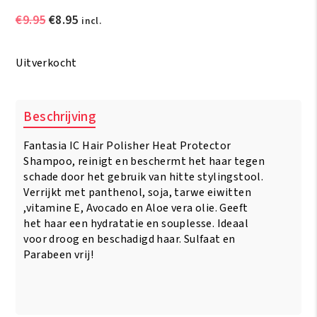
Oorspronkelijke
Huidige
€
9.95
€
8.95
incl.
prijs
prijs
was:
is:
Uitverkocht
€9.95.
€8.95.
Beschrijving
Fantasia IC Hair Polisher Heat Protector
Shampoo, reinigt en beschermt het haar tegen
schade door het gebruik van hitte stylingstool.
Verrijkt met panthenol, soja, tarwe eiwitten
,vitamine E, Avocado en Aloe vera olie. Geeft
het haar een hydratatie en souplesse. Ideaal
voor droog en beschadigd haar. Sulfaat en
Parabeen vrij!