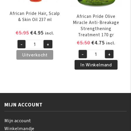
African Pride Hair, Scalp
African Pride Olive
& Skin Oil 237 ml
Miracle Anti-Breakage
Strengthening
Oorspronkelijke
Huidige
€
5.95
€
4.95
incl.
Treatment 170 gr
prijs
prijs
Oorspronkelijk
Huidige
€
5.50
€
4.75
incl.
-
+
was:
is:
African
prijs
prijs
€5.95.
€4.95.
Pride
-
+
Uitverkocht
was:
is:
African
Hair,
€5.50.
€4.75.
Pride
In Winkelmand
Scalp
Olive
&
Miracle
Skin
Anti-
Oil
Breakage
237
Strengthening
ml
MIJN ACCOUNT
Treatment
aantal
170
gr
Mijn account
aantal
Winkelmandje