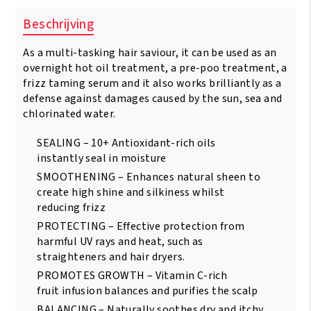
Beschrijving
As a multi-tasking hair saviour, it can be used as an
overnight hot oil treatment, a pre-poo treatment, a
frizz taming serum and it also works brilliantly as a
defense against damages caused by the sun, sea and
chlorinated water.
SEALING – 10+ Antioxidant-rich oils
instantly seal in moisture
SMOOTHENING – Enhances natural sheen to
create high shine and silkiness whilst
reducing frizz
PROTECTING – Effective protection from
harmful UV rays and heat, such as
straighteners and hair dryers.
PROMOTES GROWTH – Vitamin C-rich
fruit infusion balances and purifies the scalp
BALANCING – Naturally soothes dry and itchy