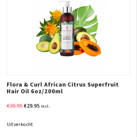
Flora & Curl African Citrus Superfruit
Hair Oil 6oz/200ml
Oorspronkelijke
Huidige
€
30.95
€
29.95
incl.
prijs
prijs
was:
is:
Uitverkocht
€30.95.
€29.95.