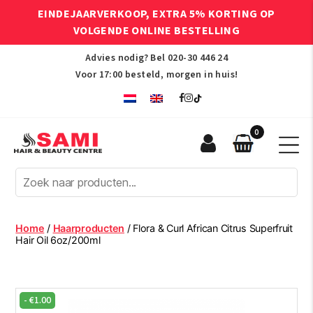
EINDEJAARVERKOOP, EXTRA 5% KORTING OP
VOLGENDE ONLINE BESTELLING
Advies nodig? Bel
020-30 446 24
Voor 17:00 besteld, morgen in huis!
0
Sami
Afro
Hair
&
Beauty
Home
/
Haarproducten
/ Flora & Curl African Citrus Superfruit
Centre
Hair Oil 6oz/200ml
-
€
1.00