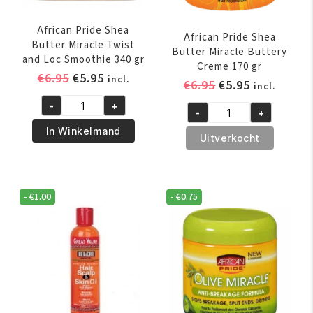
African Pride Shea
African Pride Shea
Butter Miracle Twist
Butter Miracle Buttery
and Loc Smoothie 340 gr
Creme 170 gr
Oorspronkelijke
Huidige
€
6.95
€
5.95
incl.
Oorspronkelijk
Huidige
€
6.95
€
5.95
incl.
prijs
prijs
prijs
prijs
-
+
was:
is:
African
-
+
was:
is:
African
€6.95.
€5.95.
Pride
In Winkelmand
€6.95.
€5.95.
Pride
Uitverkocht
Shea
Shea
Butter
Butter
Miracle
Miracle
Twist
-
€
1.00
-
€
0.75
Buttery
and
Creme
Loc
170
Smoothie
gr
340
aantal
gr
aantal