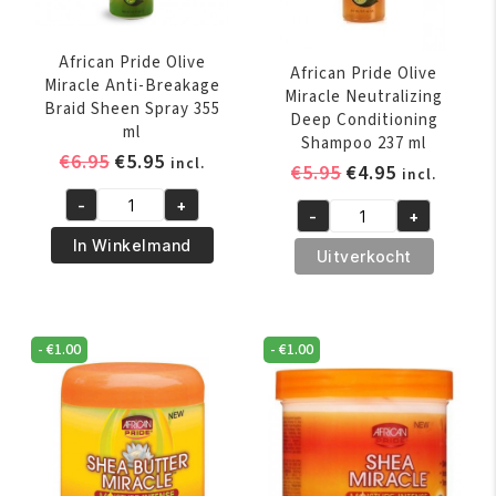
African Pride Olive
African Pride Olive
Miracle Anti-Breakage
Miracle Neutralizing
Braid Sheen Spray 355
Deep Conditioning
ml
Shampoo 237 ml
Oorspronkelijke
Huidige
€
6.95
€
5.95
incl.
Oorspronkelijk
Huidige
€
5.95
€
4.95
incl.
prijs
prijs
prijs
prijs
-
+
was:
is:
African
-
+
was:
is:
African
€6.95.
€5.95.
Pride
In Winkelmand
€5.95.
€4.95.
Pride
Uitverkocht
Olive
Olive
Miracle
Miracle
Anti-
Neutralizing
Breakage
-
€
1.00
-
€
1.00
Deep
Braid
Conditioning
Sheen
Shampoo
Spray
237
355
ml
ml
aantal