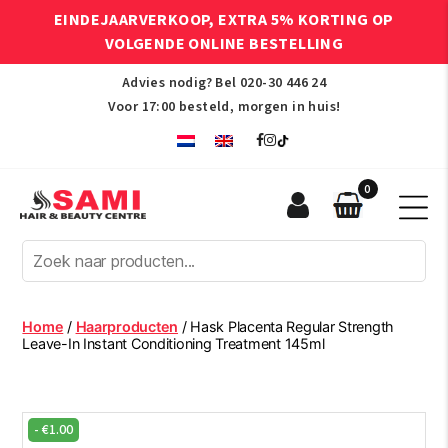
EINDEJAARVERKOOP, EXTRA 5% KORTING OP
VOLGENDE ONLINE BESTELLING
Advies nodig? Bel
020-30 446 24
Voor 17:00 besteld, morgen in huis!
0
Sami
Afro
Hair
&
Beauty
Home
/
Haarproducten
/ Hask Placenta Regular Strength
Centre
Leave-In Instant Conditioning Treatment 145ml
-
€
1.00