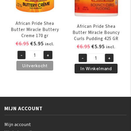
aantal
African Pride Shea
African Pride Shea
Butter Miracle Buttery
Butter Miracle Bouncy
Creme 170 gr
Curls Pudding 425 GR
Oorspronkelijke
Huidige
€
6.95
€
5.95
incl.
Oorspronkelijk
Huidige
€
6.95
€
5.95
incl.
prijs
prijs
prijs
prijs
-
+
was:
is:
African
-
+
was:
is:
African
€6.95.
€5.95.
Pride
Uitverkocht
€6.95.
€5.95.
Pride
In Winkelmand
Shea
Shea
Butter
Butter
Miracle
Miracle
Buttery
Bouncy
Creme
Curls
170
MIJN ACCOUNT
Pudding
gr
425
aantal
GR
Mijn account