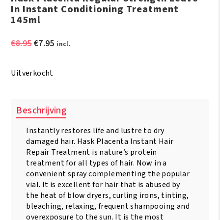
In Instant Conditioning Treatment
145ml
Oorspronkelijke
Huidige
€
8.95
€
7.95
incl.
prijs
prijs
was:
is:
Uitverkocht
€8.95.
€7.95.
Beschrijving
Instantly restores life and lustre to dry
damaged hair. Hask Placenta Instant Hair
Repair Treatment is nature’s protein
treatment for all types of hair. Now in a
convenient spray complementing the popular
vial. It is excellent for hair that is abused by
the heat of blow dryers, curling irons, tinting,
bleaching, relaxing, frequent shampooing and
overexposure to the sun. It is the most