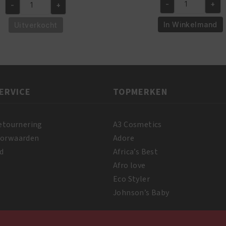
was:
is:
-
+
-
+
was:
is:
African
African
€6.95.
€5.95
€5.95.
€4.95.
Pride
Pride
In Winkelmand
Uitverkocht
Olive
Olive
Miracle
Miracle
Growth
Neutralizing
Oil
Deep
237
Conditioning
ERVICE
TOPMERKEN
ml
Shampoo
aantal
237
ml
etournering
A3 Cosmetics
aantal
oorwaarden
Adore
d
Africa’s Best
Afro love
Eco Styler
Johnson’s Baby