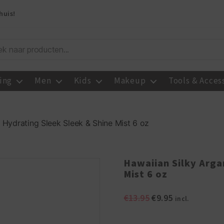
huis!
ing
Men
Kids
Makeup
Tools & Acces
 Hydrating Sleek Sleek & Shine Mist 6 oz
Hawaiian Silky Arga
Mist 6 oz
Oorspronkelijke
Huidige
€
13.95
€
9.95
incl.
prijs
prijs
was:
is: