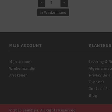
-
+
was:
is:
African
€5.95.
€4.95.
Pride
In Winkelmand
Magical
Gro
Rejuvenating
Herbal
Formula
MIJN ACCOUNT
KLANTENS
150
gr
aantal
Mijn account
Levering & R
Winkelmandje
Algemene v
Afrekenen
Privacy Belei
Over ons
Contact Us
Blog
© 2026 Samihair. All Rights Reserved.