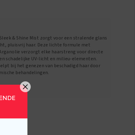
Sleek & Shine Mist zorgt voor een stralende glans
ht, pluisvrij haar. Deze lichte formule met
rganolie verzorgt elke haarstreng voor directe
n schadelijke UV-licht en milieu-elementen.
helpt bij het genezen van beschadigd haar door
hemische behandelingen.
GENDE