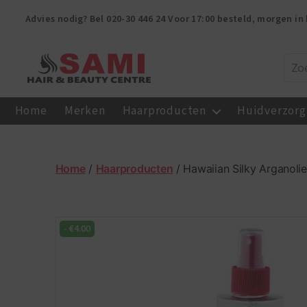
Advies nodig? Bel
020-30 446 24
Voor 17:00 besteld, morgen in 
Sami
Afro
Home
Merken
Haarproducten
Huidverzorg
Hair
&
Beauty
Centre
Home
/
Haarproducten
/ Hawaiian Silky Arganolie
-
€
4.00