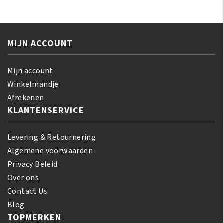
Rejuvenating
Leave-
Herbal
in
Formula
Conditioner
150
MIJN ACCOUNT
425
gr
gr
aantal
aantal
Mijn account
Winkelmandje
Afrekenen
KLANTENSERVICE
Levering & Retournering
Algemene voorwaarden
Privacy Beleid
Over ons
Contact Us
Blog
TOPMERKEN