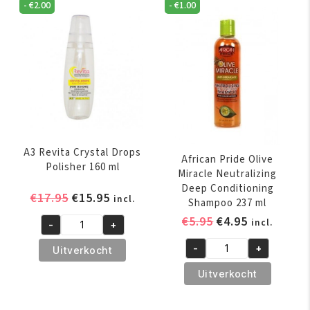
-
€
2.00
-
€
1.00
A3 Revita Crystal Drops
African Pride Olive
Polisher 160 ml
Miracle Neutralizing
Deep Conditioning
Oorspronkelijke
Huidige
€
17.95
€
15.95
incl.
Shampoo 237 ml
prijs
prijs
Oorspronkelijk
Huidige
€
5.95
€
4.95
incl.
-
+
was:
is:
A3
prijs
prijs
€17.95.
€15.95.
Revita
-
+
Uitverkocht
was:
is:
African
Crystal
€5.95.
€4.95.
Pride
Uitverkocht
Drops
Olive
Polisher
Miracle