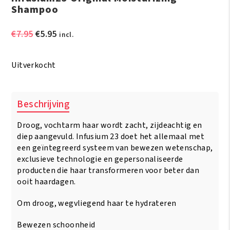
Shampoo
Oorspronkelijke
Huidige
€
7.95
€
5.95
incl.
prijs
prijs
was:
is:
Uitverkocht
€7.95.
€5.95.
Beschrijving
Droog, vochtarm haar wordt zacht, zijdeachtig en
diep aangevuld. Infusium 23 doet het allemaal met
een geïntegreerd systeem van bewezen wetenschap,
exclusieve technologie en gepersonaliseerde
producten die haar transformeren voor beter dan
ooit haardagen.
Om droog, wegvliegend haar te hydrateren
Bewezen schoonheid