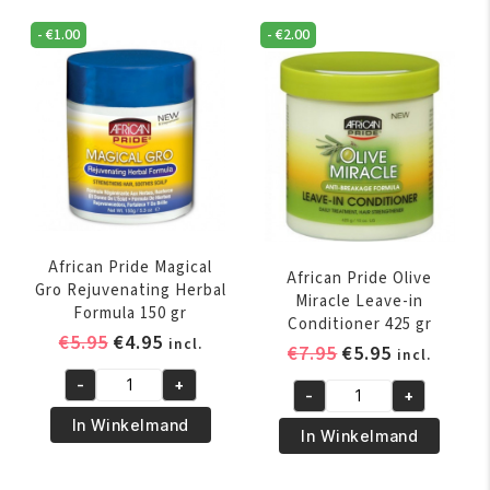
160
Neutralizing
ml
-
€
1.00
-
€
2.00
Deep
aantal
Conditioning
Shampoo
237
ml
aantal
African Pride Magical
African Pride Olive
Gro Rejuvenating Herbal
Miracle Leave-in
Formula 150 gr
Conditioner 425 gr
Oorspronkelijke
Huidige
€
5.95
€
4.95
incl.
Oorspronkelijk
Huidige
€
7.95
€
5.95
incl.
prijs
prijs
prijs
prijs
-
+
was:
is:
African
-
+
was:
is:
African
€5.95.
€4.95.
Pride
In Winkelmand
€7.95.
€5.95.
Pride
In Winkelmand
Magical
Olive
Gro
Miracle