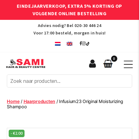
EINDEJAARVERKOOP, EXTRA 5% KORTING OP
VOLGENDE ONLINE BESTELLING
Advies nodig? Bel
020-30 446 24
Voor 17:00 besteld, morgen in huis!
0
Sami
Afro
Hair
&
Beauty
Home
/
Haarproducten
/ Infusium23 Original Moisturizing
Centre
Shampoo
-
€
2.00