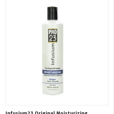
Infusium23 Original Moisturizing