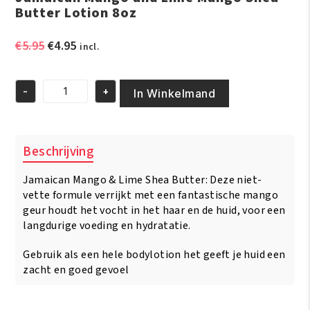
Butter Lotion 8oz
Oorspronkelijke
Huidige
€
5.95
€
4.95
incl.
prijs
prijs
was:
is:
-
+
€5.95.
€4.95.
In Winkelmand
Jamaican
Mango
and
Lime
Beschrijving
Mango
Shea
Jamaican Mango & Lime Shea Butter: Deze niet-
Butter
Lotion
vette formule verrijkt met een fantastische mango
8oz
geur houdt het vocht in het haar en de huid, voor een
aantal
langdurige voeding en hydratatie.
Gebruik als een hele bodylotion het geeft je huid een
zacht en goed gevoel