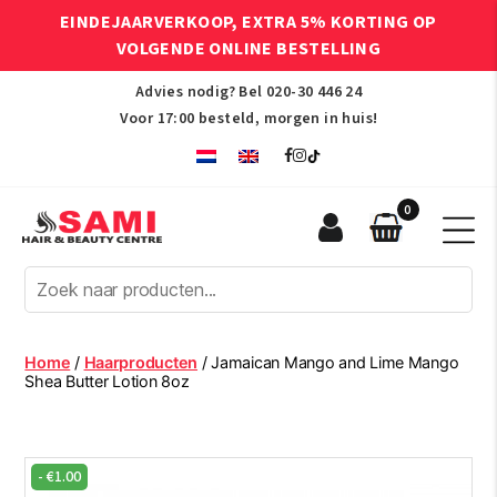
EINDEJAARVERKOOP, EXTRA 5% KORTING OP
VOLGENDE ONLINE BESTELLING
Advies nodig? Bel
020-30 446 24
Voor 17:00 besteld, morgen in huis!
0
Sami
Afro
Hair
&
Beauty
Home
/
Haarproducten
/ Jamaican Mango and Lime Mango
Centre
Shea Butter Lotion 8oz
-
€
1.00