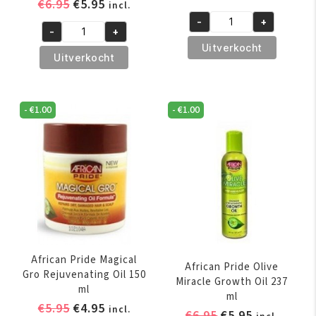
Oorspronkelijke
Huidige
€
6.95
€
5.95
incl.
prijs
prijs
prijs
prijs
-
+
was:
is:
A3
-
+
was:
is:
African
€16.95.
€14.95.
Revita
Uitverkocht
€6.95.
€5.95.
Pride
Uitverkocht
Hair
Shea
Growth
Butter
Stimulator
Miracle
-
€
1.00
-
€
1.00
200
Co-
ml
Wash
aantal
Cleansing
Conditioner
355
ml
aantal
African Pride Magical
African Pride Olive
Gro Rejuvenating Oil 150
Miracle Growth Oil 237
ml
ml
Oorspronkelijke
Huidige
€
5.95
€
4.95
incl.
Oorspronkelijk
Huidige
€
6.95
€
5.95