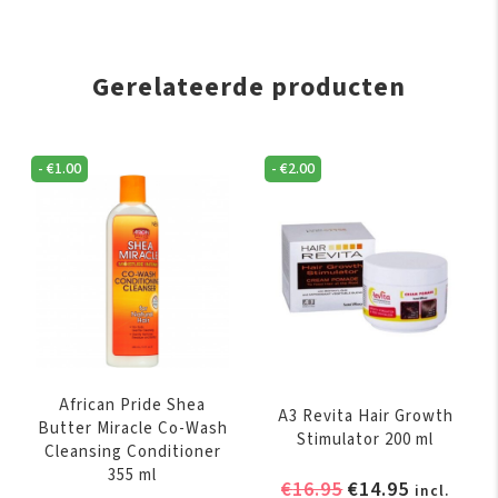
Gerelateerde producten
-
€
1.00
-
€
2.00
African Pride Shea
A3 Revita Hair Growth
Butter Miracle Co-Wash
Stimulator 200 ml
Cleansing Conditioner
355 ml
Oorspronkelijk
Huidige
€
16.95
€
14.95
incl.