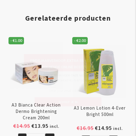
Gerelateerde producten
-
€
1.00
-
€
2.00
EINDEJAARVERKOOP, EXTRA 5% KORTING OP
VOLGENDE ONLINE BESTELLING
SCHRIJF JE NU IN VOOR ONZE NIEUWSBRIEF
* Voer uw e-mailadres in en schrijf u in.
A3 Bianca Clear Action
A3 Lemon Lotion 4-Ever
SCHRIJF JE IN
Dermo Brightening
Bright 500ml
Cream 200ml
Oorspronkelijke
Huidige
€
14.95
€
13.95
incl.
Oorspronkelijk
Huidige
€
16.95
€
14.95
incl.
prijs
prijs
prijs
prijs