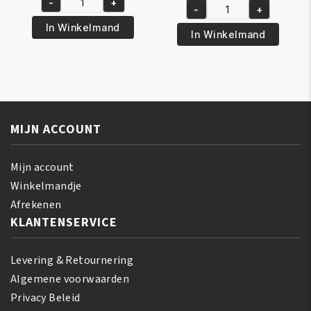
-
+
was:
is:
A3
-
+
was:
is:
A3
€5.95.
€4.95.
Lemon
In Winkelmand
€13.95.
€12.95.
Lemon
In Winkelmand
Cream
Glycerine
4-
260ml
Ever
aantal
Bright
Tube
25ml
MIJN ACCOUNT
aantal
Mijn account
Winkelmandje
Afrekenen
KLANTENSERVICE
Levering & Retournering
Algemene voorwaarden
Privacy Beleid