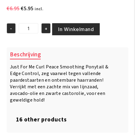
Oorspronkelijke
Huidige
€
6.95
€
5.95
incl.
prijs
prijs
was:
is:
-
+
€6.95.
€5.95.
In Winkelmand
Just
For
Me
Curl
Beschrijving
Peace
Smoothing
Just For Me Curl Peace Smoothing Ponytail &
Ponytail
&
Edge Control, zeg vaarwel tegen vallende
Edge
paardestaarten en ontembare haarranden!
Control
Verrijkt met een zachte mix van lijnzaad,
5.5oz/160gr
avocado-olie en zwarte castorolie, voor een
aantal
geweldige hold!
16 other products