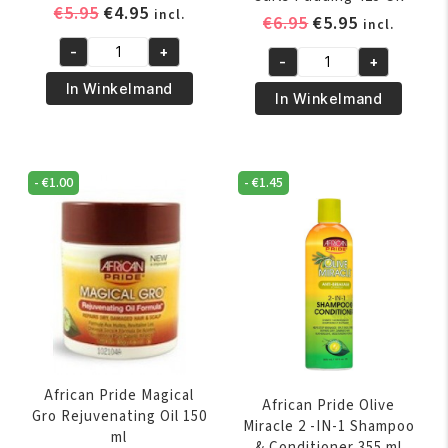
Oorspronkelijke
Huidige
€
5.95
€
4.95
incl.
Oorspronkelijk
Huidige
€
6.95
€
5.95
incl.
prijs
prijs
prijs
prijs
-
+
was:
is:
African
-
+
was:
is:
African
€5.95.
€4.95.
Pride
In Winkelmand
€6.95.
€5.95.
Pride
In Winkelmand
Magical
Shea
Gro
Butter
Rejuvenating
Miracle
Herbal
-
€
1.00
-
€
1.45
Bouncy
Formula
Curls
150
Pudding
gr
425
aantal
GR
aantal
African Pride Magical
African Pride Olive
Gro Rejuvenating Oil 150
Miracle 2 -IN-1 Shampoo
ml
& Conditioner 355 ml