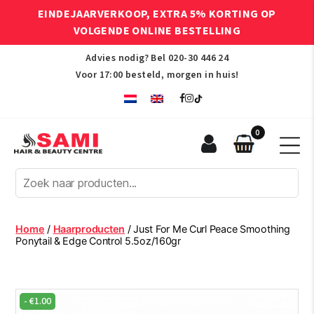
EINDEJAARVERKOOP, EXTRA 5% KORTING OP
VOLGENDE ONLINE BESTELLING
Advies nodig? Bel
020-30 446 24
Voor 17:00 besteld, morgen in huis!
0
Sami
Afro
Hair
&
Beauty
Home
/
Haarproducten
/ Just For Me Curl Peace Smoothing
Centre
Ponytail & Edge Control 5.5oz/160gr
-
€
1.00