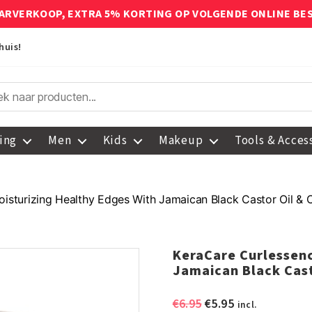
ARVERKOOP, EXTRA 5% KORTING OP VOLGENDE ONLINE BE
huis!
ing
Men
Kids
Makeup
Tools & Acces
isturizing Healthy Edges With Jamaican Black Castor Oil & 
KeraCare Curlessenc
Jamaican Black Cast
Oorspronkelijke
Huidige
€
6.95
€
5.95
incl.