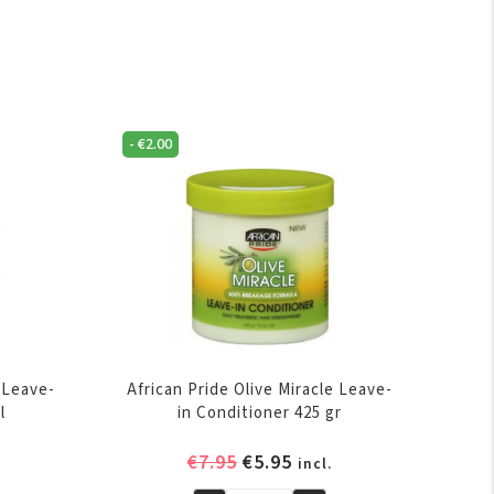
-
€
2.00
e Leave-
African Pride Olive Miracle Leave-
l
in Conditioner 425 gr
elijke
ige
Oorspronkelijke
Huidige
€
7.95
€
5.95
incl.
prijs
prijs