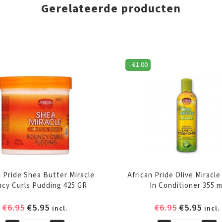
Gerelateerde producten
-
€
1.00
n Pride Shea Butter Miracle
African Pride Olive Miracl
cy Curls Pudding 425 GR
In Conditioner 355 m
Oorspronkelijke
Huidige
Oorspronk
Huid
€
6.95
€
5.95
€
6.95
€
5.95
incl.
incl.
prijs
prijs
prijs
prijs