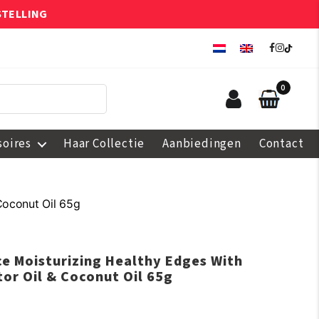
STELLING
0
soires
Haar Collectie
Aanbiedingen
Contact
Coconut Oil 65g
e Moisturizing Healthy Edges With
or Oil & Coconut Oil 65g