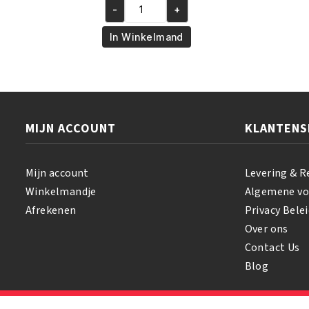
-
+
was:
is:
African
€5.95.
€4.50.
Pride
In Winkelmand
Olive
Miracle
Silky
Smooth
Edges
MIJN ACCOUNT
KLANTENS
65
gr
aantal
Mijn account
Levering & R
Winkelmandje
Algemene v
Afrekenen
Privacy Belei
Over ons
Contact Us
Blog
© 2026 Samihair. All Rights Reserved.