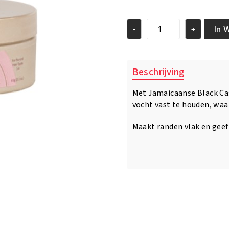
prijs
prijs
was:
is:
€6.95.
€5.95.
In 
-
+
KeraCare
Curlessence
Moisturizing
Healthy
Beschrijving
Edges
With
Met Jamaicaanse Black Ca
Jamaican
vocht vast te houden, waar
Black
Castor
Oil
Maakt randen vlak en geef
&
Coconut
Oil
65g
aantal