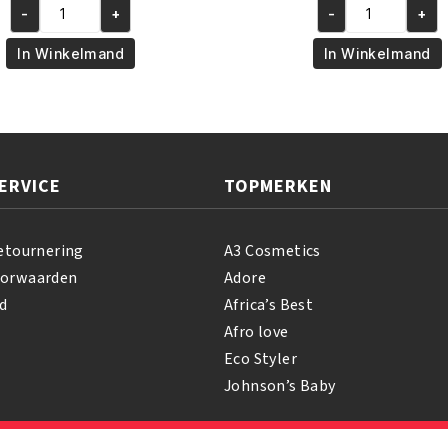
-
+
-
+
was:
is:
was:
is:
African
African
€6.95.
€5.95.
€6.95.
€5.95
Pride
Pride
In Winkelmand
In Winkelmand
Shea
Olive
Butter
Miracle
Miracle
Leave-
Bouncy
In
Curls
Conditioner
ERVICE
TOPMERKEN
Pudding
355
425
ml
GR
aantal
etournering
A3 Cosmetics
aantal
oorwaarden
Adore
d
Africa’s Best
Afro love
Eco Styler
Johnson’s Baby