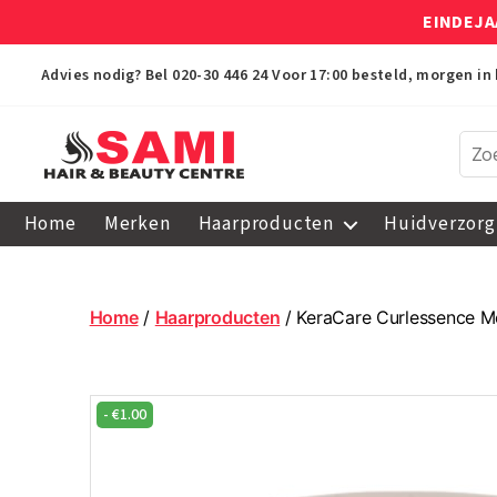
EINDEJA
Advies nodig? Bel
020-30 446 24
Voor 17:00 besteld, morgen in 
Sami
Afro
Home
Merken
Haarproducten
Huidverzorg
Hair
&
Beauty
Centre
Home
/
Haarproducten
/ KeraCare Curlessence Mo
-
€
1.00