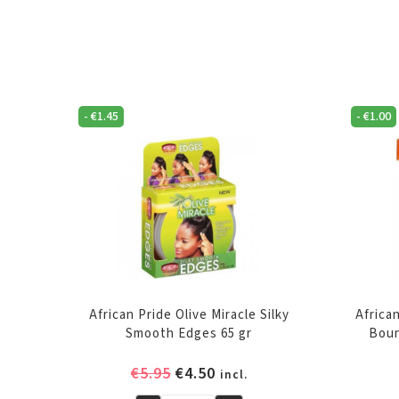
-
€
1.45
-
€
1.00
African Pride Olive Miracle Silky
Africa
Smooth Edges 65 gr
Boun
Oorspronkelijke
Huidige
€
5.95
€
4.50
incl.
prijs
prijs