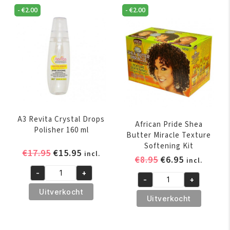
with
Oil
-
€
2.00
-
€
2.00
Conditioner
237
356
ml
ml
aantal
aantal
A3 Revita Crystal Drops
African Pride Shea
Polisher 160 ml
Butter Miracle Texture
Softening Kit
Oorspronkelijke
Huidige
€
17.95
€
15.95
incl.
Oorspronkelijk
Huidige
€
8.95
€
6.95
incl.
prijs
prijs
prijs
prijs
-
+
was:
is:
A3
-
+
was:
is:
African
€17.95.
€15.95.
Revita
Uitverkocht
€8.95.
€6.95.
Pride
Uitverkocht
Crystal
Shea
Drops
Butter
Polisher