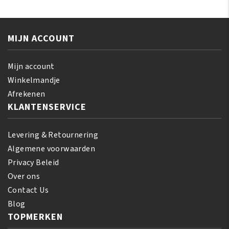
Miracle
160
Texture
ml
Softening
aantal
MIJN ACCOUNT
Kit
aantal
Mijn account
Winkelmandje
Afrekenen
KLANTENSERVICE
Levering & Retournering
Algemene voorwaarden
Privacy Beleid
Over ons
Contact Us
Blog
TOPMERKEN