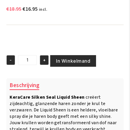
Oorspronkelijke
Huidige
€
18.95
€
16.95
incl.
prijs
prijs
was:
is:
€18.95.
€16.95.
-
+
In Winkelmand
KeraCare
Silken
Seal
Liquid
Beschrijving
Sheen
Spray
KeraCare Silken Seal Liquid Sheen
creëert
-
120ml
zijdeachtig, glanzende haren zonder je krul te
aantal
verzwaren. De Liquid Sheen is een heldere, vloeibare
spray die je haren body geeft met een silky shine.
Jouw krullen worden getransformeerd van dof naar
stralend, terwijl je krullen body en veerkracht