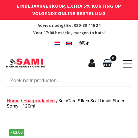
EINDEJAARVERKOOP, EXTRA 5% KORTING OP
VOLGENDE ONLINE BESTELLING
Advies nodig? Bel
020-30 446 24
Voor 17:00 besteld, morgen in huis!
0
Sami
Afro
Hair
&
Beauty
Home
/
Haarproducten
/ KeraCare Silken Seal Liquid Sheen
Centre
Spray – 120ml
-
€
2.00