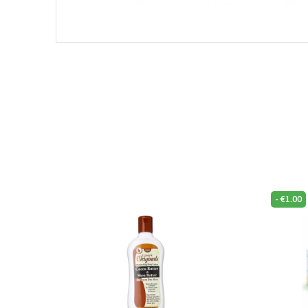
-
€
1.00