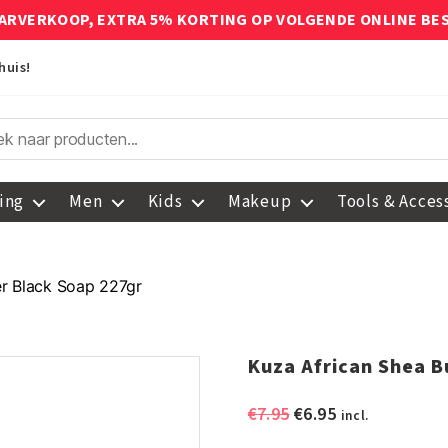
ARVERKOOP, EXTRA 5% KORTING OP VOLGENDE ONLINE BE
huis!
ing
Men
Kids
Makeup
Tools & Acces
er Black Soap 227gr
Kuza African Shea B
Oorspronkelijke
Huidige
€
7.95
€
6.95
incl.
prijs
prijs