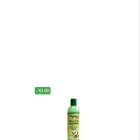
-
€
1.00