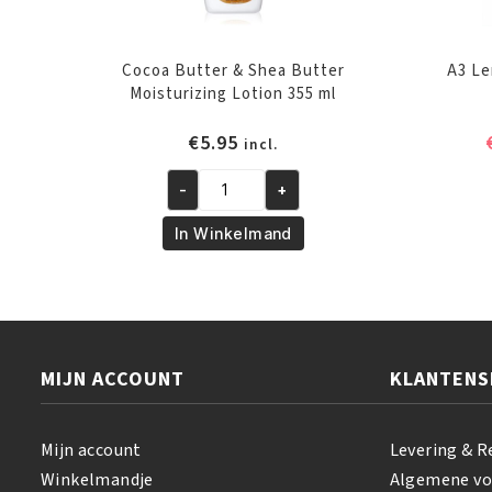
Cocoa Butter & Shea Butter
A3 Le
Moisturizing Lotion 355 ml
€
5.95
incl.
-
+
Cocoa
Butter
In Winkelmand
&
Shea
Butter
Moisturizing
Lotion
MIJN ACCOUNT
KLANTENS
355
ml
aantal
Mijn account
Levering & R
Winkelmandje
Algemene v