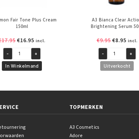
mon Fair Tone Plus Cream
A3 Bianca Clear Acti
150ml
Brightening Serum 50
Oorspronkelijke
Huidige
Oorspronk
Huid
€
17.95
€
16.95
€
9.95
€
8.95
incl.
incl.
prijs
prijs
prijs
prijs
-
+
-
+
was:
is:
was:
is:
A3
A3
€17.95.
€16.95.
€9.95.
€8.95
Lemon
Bianca
In Winkelmand
Uitverkocht
Fair
Clear
Tone
Action
Plus
Brightening
Cream
Serum
150ml
50ml
ERVICE
TOPMERKEN
aantal
aantal
etournering
A3 Cosmetics
oorwaarden
Adore