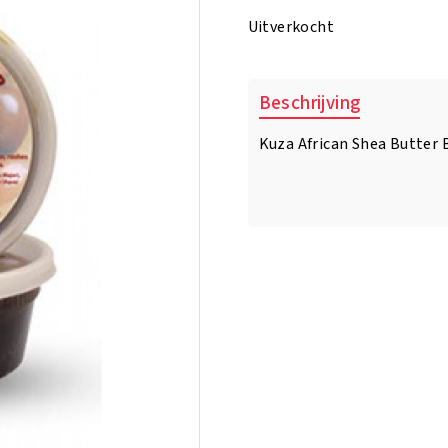
was:
is:
Uitverkocht
€7.95.
€6.95.
Beschrijving
Kuza African Shea Butter 