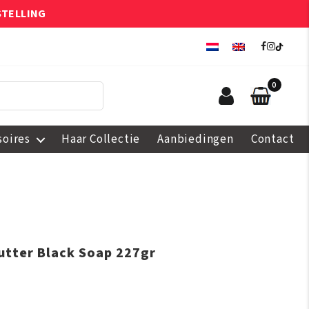
STELLING
0
soires
Haar Collectie
Aanbiedingen
Contact
utter Black Soap 227gr