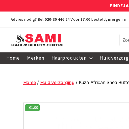
EINDEJA
Advies nodig? Bel
020-30 446 24
Voor 17:00 besteld, morgen in 
Sami
Afro
Home
Merken
Haarproducten
Huidverzorg
Hair
&
Beauty
Centre
Home
/
Huid verzorging
/ Kuza African Shea Butt
-
€
1.00