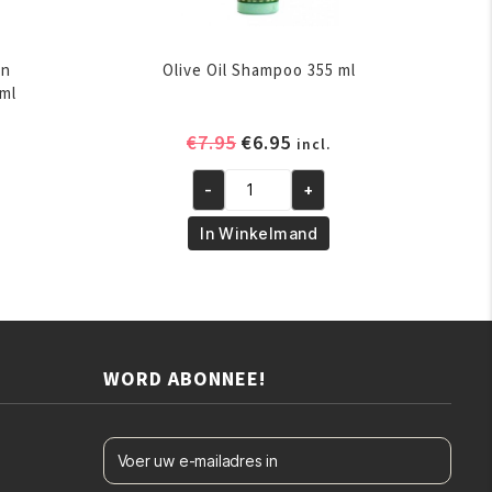
on
Olive Oil Shampoo 355 ml
ml
elijke
ige
Oorspronkelijke
Huidige
€
7.95
€
6.95
incl.
prijs
prijs
-
+
was:
is:
Olive
.
€7.95.
€6.95.
Oil
In Winkelmand
Shampoo
355
ml
aantal
WORD ABONNEE!