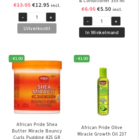
& Conditioner 355 ml
Oorspronkelijke
Huidige
€
13.95
€
12.95
incl.
Oorspronkelijk
Huidige
€
6.95
€
5.50
incl.
prijs
prijs
prijs
prijs
-
+
was:
is:
A3
-
+
was:
is:
African
€13.95.
€12.95.
Revita
Uitverkocht
€6.95.
€5.50.
Pride
In Winkelmand
Shimmer
Olive
Oil
Miracle
Spray
2
200
-
€
1.00
-
€
1.00
-
ml
IN-
aantal
1
Shampoo
&
Conditioner
355
ml
aantal
African Pride Shea
African Pride Olive
Butter Miracle Bouncy
Miracle Growth Oil 237
Curls Pudding 425 GR