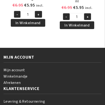
ml
Oorspronkelijke
Huidige
€
6.95
€
5.95
incl.
Oorspronkelijk
Huidige
€
6.95
€
5.95
incl.
prijs
prijs
prijs
prijs
-
+
was:
is:
African
-
+
was:
is:
African
€6.95.
€5.95.
Pride
In Winkelmand
€6.95.
€5.95.
Pride
In Winkelmand
Shea
Olive
Butter
Miracle
Miracle
Growth
Bouncy
Oil
Curls
237
Pudding
MIJN ACCOUNT
ml
425
aantal
GR
Mijn account
aantal
Winkelmandje
Afrekenen
KLANTENSERVICE
Levering & Retournering