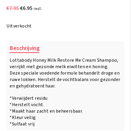
Oorspronkelijke
Huidige
€
7.95
€
6.95
incl.
prijs
prijs
was:
is:
Uitverkocht
€7.95.
€6.95.
Beschrijving
Lottabody Honey Milk Restore Me Cream Shampoo,
verrijkt met gezonde melk eiwitten en honing.
Deze speciale voedende formule behandelt droge en
ruwe lokken. Herstelt de vochtbalans voor gezonder
en gehydrateerd haar.
*Verwijdert residu
*Herstelt vocht.
*Maakt haar zacht en beheersbaar.
*Kleur veilig
*Sulfaat vrij