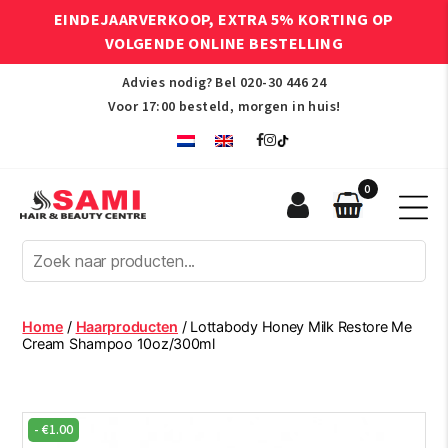
EINDEJAARVERKOOP, EXTRA 5% KORTING OP
VOLGENDE ONLINE BESTELLING
Advies nodig? Bel
020-30 446 24
Voor 17:00 besteld, morgen in huis!
0
Sami
Afro
Hair
&
Beauty
Home
/
Haarproducten
/ Lottabody Honey Milk Restore Me
Centre
Cream Shampoo 10oz/300ml
-
€
1.00