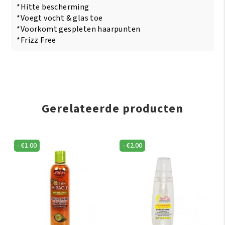
*Hitte bescherming
*Voegt vocht & glas toe
*Voorkomt gespleten haarpunten
*Frizz Free
Gerelateerde producten
-
€
1.00
-
€
2.00