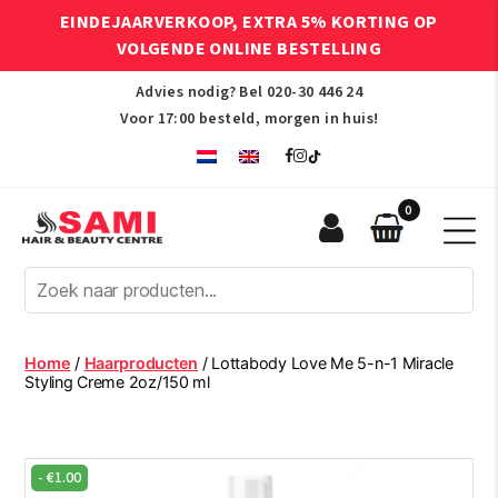
EINDEJAARVERKOOP, EXTRA 5% KORTING OP
VOLGENDE ONLINE BESTELLING
Advies nodig? Bel
020-30 446 24
Voor 17:00 besteld, morgen in huis!
0
Sami
Afro
Hair
&
Beauty
Home
/
Haarproducten
/ Lottabody Love Me 5-n-1 Miracle
Centre
Styling Creme 2oz/150 ml
-
€
1.00