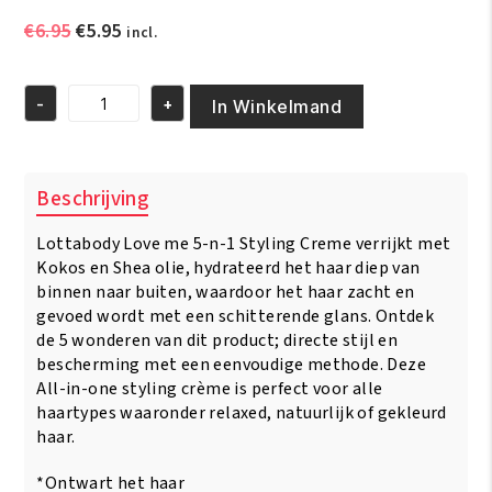
Oorspronkelijke
Huidige
€
6.95
€
5.95
incl.
prijs
prijs
was:
is:
-
+
€6.95.
€5.95.
In Winkelmand
Lottabody
Love
Me
5-
Beschrijving
n-
1
Lottabody Love me 5-n-1 Styling Creme verrijkt met
Miracle
Styling
Kokos en Shea olie, hydrateerd het haar diep van
Creme
binnen naar buiten, waardoor het haar zacht en
2oz/150
gevoed wordt met een schitterende glans. Ontdek
ml
de 5 wonderen van dit product; directe stijl en
aantal
bescherming met een eenvoudige methode. Deze
All-in-one styling crème is perfect voor alle
haartypes waaronder relaxed, natuurlijk of gekleurd
haar.
*Ontwart het haar