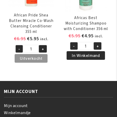
African Pride Shea
Africas Best
Butter Miracle Co-Wash
Moisturizing Shampoo
Cleansing Conditioner
with Conditioner 356 ml
355 ml
Oorspronkelijk
Huidige
€
5.95
€
4.95
incl.
Oorspronkelijke
Huidige
€
6.95
€
5.95
incl.
prijs
prijs
prijs
prijs
-
+
was:
is:
Africas
-
+
was:
is:
African
€5.95.
€4.95.
Best
In Winkelmand
€6.95.
€5.95.
Pride
Uitverkocht
Moisturizing
Shea
Shampoo
Butter
with
Miracle
Conditioner
Co-
356
Wash
MIJN ACCOUNT
ml
Cleansing
aantal
Conditioner
Mijn account
355
Winkelmandje
ml