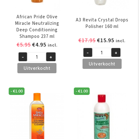
African Pride Olive
A3 Revita Crystal Drops
Miracle Neutralizing
Polisher 160 ml
Deep Conditioning
Shampoo 237 ml
Oorspronkelijk
Huidige
€
17.95
€
15.95
incl.
Oorspronkelijke
Huidige
€
5.95
€
4.95
incl.
prijs
prijs
prijs
prijs
-
+
was:
is:
A3
-
+
was:
is:
African
€17.95.
€15.95.
Revita
Uitverkocht
€5.95.
€4.95.
Pride
Uitverkocht
Crystal
Olive
Drops
Miracle
Polisher
Neutralizing
-
€
1.00
-
€
1.00
160
Deep
ml
Conditioning
aantal
Shampoo
237
ml
aantal