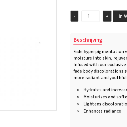
prijs
prijs
was:
is:
€59.95.
€57.95.
In 
-
+
Makari
Exlusive
Active
Intense
Beschrijving
Toning
Boosting
Fade hyperpigmentation wi
Body
moisture into skin, rejuve
Glycerin
16.8oz
Infused with our exclusiv
aantal
fade body discolorations s
more radiant and youthfu
Hydrates and increas
Moisturizes and soft
Lightens discolorati
Enhances radiance