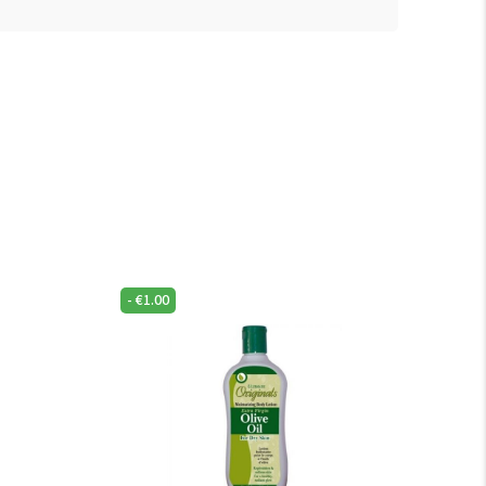
-
€
1.00