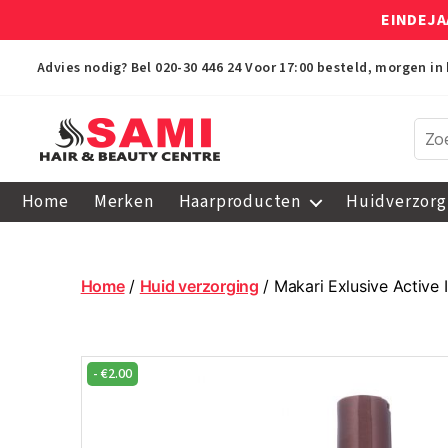
EINDEJA
Advies nodig? Bel
020-30 446 24
Voor 17:00 besteld, morgen in 
Sami
Afro
Home
Merken
Haarproducten
Huidverzorg
Hair
&
Beauty
Centre
Home
/
Huid verzorging
/ Makari Exlusive Active 
-
€
2.00