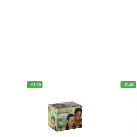
-
€
1.00
-
€
1.00