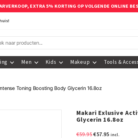
ARVERKOOP, EXTRA 5% KORTING OP VOLGENDE ONLINE BE
huis!
ing
Men
Kids
Makeup
Tools & Acces
Intense Toning Boosting Body Glycerin 16.8oz
Makari Exlusive Act
Glycerin 16.8oz
Oorspronkelijke
Huidige
€
59.95
€
57.95
incl.