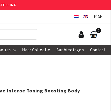
STELLING
0
soires
Haar Collectie
Aanbiedingen
Contact
ive Intense Toning Boosting Body