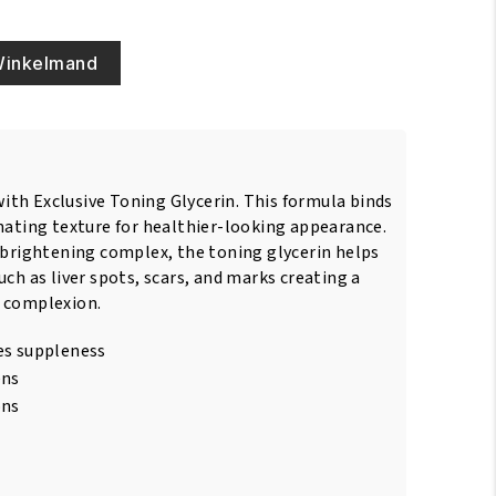
Winkelmand
th Exclusive Toning Glycerin. This formula binds
nating texture for healthier-looking appearance.
e brightening complex, the toning glycerin helps
uch as liver spots, scars, and marks creating a
l complexion.
es suppleness
ens
ons