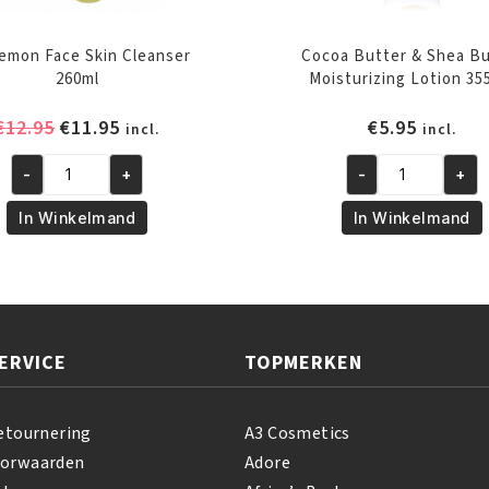
emon Face Skin Cleanser
Cocoa Butter & Shea Bu
260ml
Moisturizing Lotion 35
Oorspronkelijke
Huidige
€
12.95
€
11.95
€
5.95
incl.
incl.
prijs
prijs
-
+
-
+
was:
is:
A3
Cocoa
€12.95.
€11.95.
Lemon
Butter
In Winkelmand
In Winkelmand
Face
&
Skin
Shea
Cleanser
Butter
260ml
Moisturizing
aantal
Lotion
ERVICE
TOPMERKEN
355
ml
aantal
etournering
A3 Cosmetics
oorwaarden
Adore