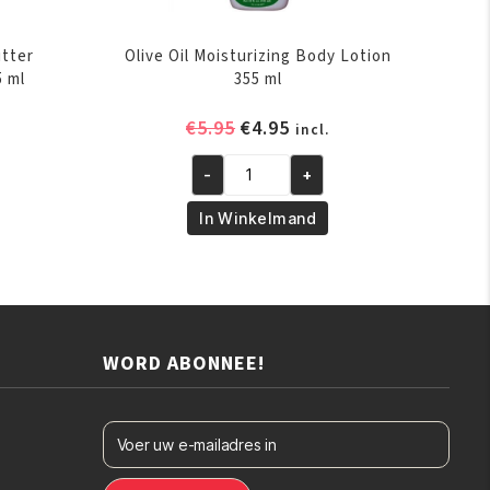
tter
Olive Oil Moisturizing Body Lotion
5 ml
355 ml
Oorspronkelijke
Huidige
€
5.95
€
4.95
incl.
prijs
prijs
-
+
was:
is:
Olive
€5.95.
€4.95.
Oil
In Winkelmand
Moisturizing
Body
Lotion
355
ml
WORD ABONNEE!
aantal