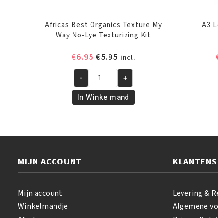
Africas Best Organics Texture My
A3 L
Way No-Lye Texturizing Kit
Oorspronkelijke
Huidige
€
6.95
€
5.95
incl.
prijs
prijs
-
+
was:
is:
Africas
€6.95.
€5.95.
Best
In Winkelmand
Organics
Texture
My
Way
No-
MIJN ACCOUNT
KLANTENS
Lye
Texturizing
Kit
Mijn account
Levering & R
aantal
Winkelmandje
Algemene v