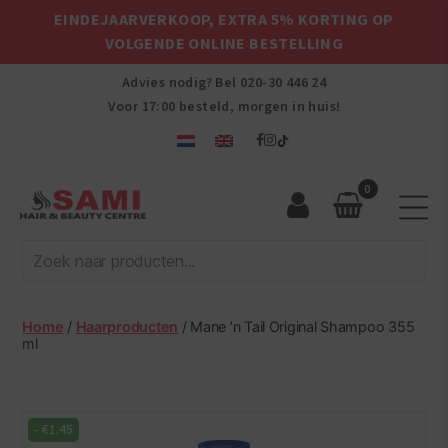
EINDEJAARVERKOOP, EXTRA 5% KORTING OP
VOLGENDE ONLINE BESTELLING
Advies nodig? Bel
020-30 446 24
Voor 17:00 besteld, morgen in huis!
0
Sami
Afro
Hair
&
Beauty
Home
/
Haarproducten
/ Mane ’n Tail Original Shampoo 355
Centre
ml
-
€
1.45