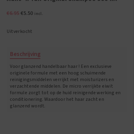
Oorspronkelijke
Huidige
€
6.95
€
5.50
incl.
prijs
prijs
was:
is:
Uitverkocht
€6.95.
€5.50.
Beschrijving
Voor glanzend handelbaar haar ! Een exclusieve
originele formule met een hoog schuimende
reinigingsmiddelen verrijkt met moisturizers en
verzachtende middelen. De micro verrijkte eiwit
formule zorgt tot op de huid reinigende werking en
conditionering. Waardoor het haar zacht en
glanzend wordt.