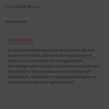
Oorspronkelijke
Huidige
€
11.95
€
10.95
incl.
prijs
prijs
was:
is:
Uitverkocht
€11.95.
€10.95.
Beschrijving
Exotische bamboevezels worden doordrenkt met
deze versterkende, shampoosamenstelling met
ricinusolie en neemolie om overgestileerd,
beschadigd haar te helpen versterken en herstellen.
Het helpt bij het vernieuwen en verzachten van
behandelde, natuurlijke of overgangshaartypen en
stimuleert een gezond ogende gloed.