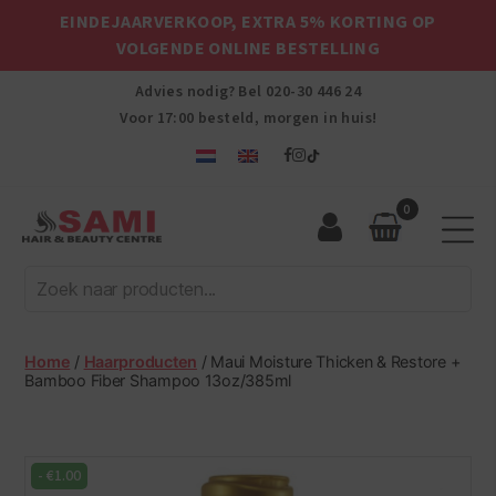
EINDEJAARVERKOOP, EXTRA 5% KORTING OP
VOLGENDE ONLINE BESTELLING
Advies nodig? Bel
020-30 446 24
Voor 17:00 besteld, morgen in huis!
0
Sami
Afro
Hair
&
Beauty
Home
/
Haarproducten
/ Maui Moisture Thicken & Restore +
Centre
Bamboo Fiber Shampoo 13oz/385ml
-
€
1.00