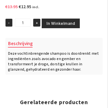
Oorspronkelijke
Huidige
€
13.95
€
12.95
incl.
prijs
prijs
was:
is:
-
+
€13.95.
€12.95.
In Winkelmand
Mielle
Hawaiian
Ginger
Moisturizing
Beschrijving
&
Anti-
Deze vochtinbrengende shampoo is doordrenkt met
Breakage
Shampoo
ingrediënten zoals avocado en gember en
12oz/355ml
transformeert je droge, dorstige krullen in
aantal
glanzend, gehydrateerd en gezonder haar.
Gerelateerde producten