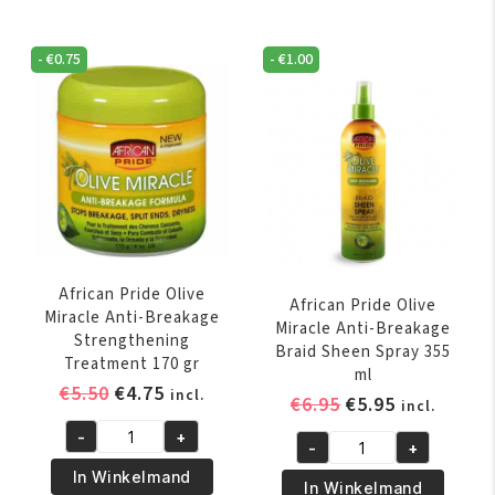
Shea
Miracle
Butter
Silky
Miracle
-
€
0.75
-
€
1.00
Smooth
Co-
Edges
Wash
65
Cleansing
gr
Conditioner
aantal
355
ml
aantal
African Pride Olive
African Pride Olive
Miracle Anti-Breakage
Miracle Anti-Breakage
Strengthening
Braid Sheen Spray 355
Treatment 170 gr
ml
Oorspronkelijke
Huidige
€
5.50
€
4.75
incl.
Oorspronkelijk
Huidige
€
6.95
€
5.95
incl.
prijs
prijs
prijs
prijs
-
+
was:
is:
African
-
+
was:
is:
African
€5.50.
€4.75.
Pride
In Winkelmand
€6.95.
€5.95.
Pride
In Winkelmand