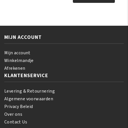
Olive
Olive
Miracle
Miracle
Anti-
Anti-
Breakage
Breakage
Strengthening
Braid
Treatment
MIJN ACCOUNT
Sheen
170
Spray
gr
355
Mijn account
aantal
ml
Winkelmandje
aantal
Afrekenen
KLANTENSERVICE
Levering & Retournering
Algemene voorwaarden
Privacy Beleid
Over ons
Contact Us