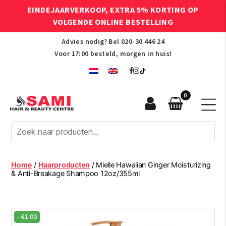
EINDEJAARVERKOOP, EXTRA 5% KORTING OP
VOLGENDE ONLINE BESTELLING
Advies nodig? Bel
020-30 446 24
Voor 17:00 besteld, morgen in huis!
0
Sami
Afro
Hair
&
Beauty
Home
/
Haarproducten
/ Mielle Hawaiian Ginger Moisturizing
Centre
& Anti-Breakage Shampoo 12oz/355ml
-
€
1.00