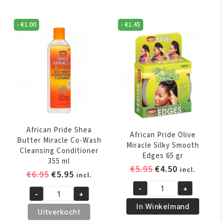
-
€
1.00
-
€
1.45
African Pride Shea
African Pride Olive
Butter Miracle Co-Wash
Miracle Silky Smooth
Cleansing Conditioner
Edges 65 gr
355 ml
Oorspronkelijk
Huidige
€
5.95
€
4.50
incl.
Oorspronkelijke
Huidige
€
6.95
€
5.95
incl.
prijs
prijs
prijs
prijs
-
+
was:
is:
African
-
+
was:
is:
African
€5.95.
€4.50.
Pride
In Winkelmand
€6.95.
€5.95.
Pride
Uitverkocht
Olive